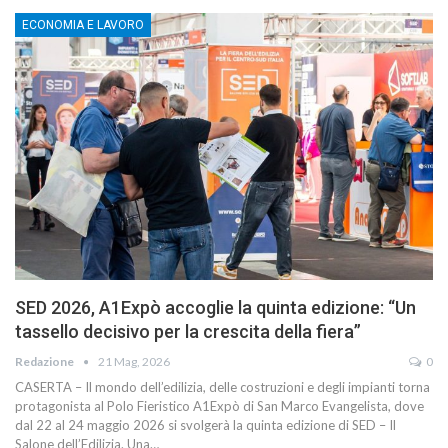
ECONOMIA E LAVORO
SED 2026, A1Expò accoglie la quinta edizione: “Un
tassello decisivo per la crescita della fiera”
Redazione
21 Mag, 2026
0
CASERTA – Il mondo dell’edilizia, delle costruzioni e degli impianti torna
protagonista al Polo Fieristico A1Expò di San Marco Evangelista, dove
dal 22 al 24 maggio 2026 si svolgerà la quinta edizione di SED – Il
Salone dell’Edilizia. Una…