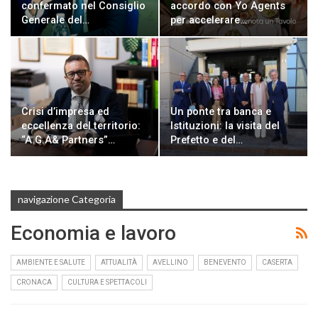
confermato nel Consiglio
accordo con Yo Agents
Generale del…
per accelerare…
Crisi d’impresa ed
Un ponte tra banca e
eccellenza del territorio:
Istituzioni: la visita del
“A.G.A& Partners”…
Prefetto e del…
navigazione Categoria
Economia e lavoro
AMBIENTE E SALUTE
ATTUALITÀ
AVELLINO
BENEVENTO
CASERTA
CRONACA
CULTURA E SPETTACOLI