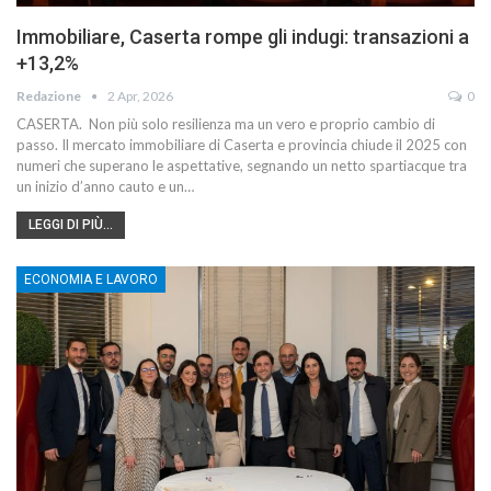
Immobiliare, Caserta rompe gli indugi: transazioni a
+13,2%
Redazione
2 Apr, 2026
0
CASERTA. Non più solo resilienza ma un vero e proprio cambio di
passo. Il mercato immobiliare di Caserta e provincia chiude il 2025 con
numeri che superano le aspettative, segnando un netto spartiacque tra
un inizio d’anno cauto e un…
LEGGI DI PIÙ...
ECONOMIA E LAVORO