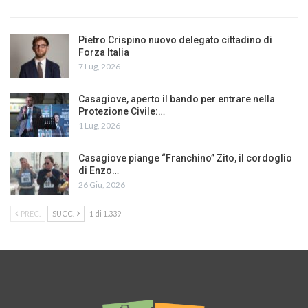
Pietro Crispino nuovo delegato cittadino di
Forza Italia
7 Lug, 2026
Casagiove, aperto il bando per entrare nella
Protezione Civile:…
1 Lug, 2026
Casagiove piange “Franchino” Zito, il cordoglio
di Enzo…
26 Giu, 2026
PREC.
SUCC.
1 di 1.339