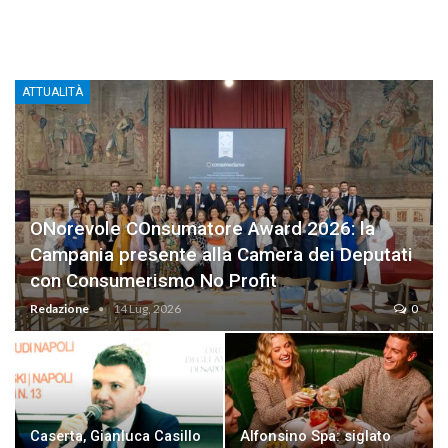
ATTUALITÀ
ONorevole COnsumatore Award 2026: la
Campania presente alla Camera dei Deputati
con Consumerismo No Profit
Redazione
14 Lug, 2026
0
Caserta, Gianluca Casillo
Alfonsino Spa: siglato