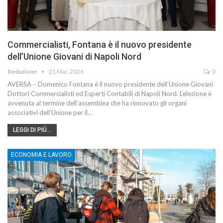
Commercialisti, Fontana è il nuovo presidente
dell’Unione Giovani di Napoli Nord
Redazione
21 Mar, 2026
0
AVERSA – Domenico Fontana è il nuovo presidente dell’Unione Giovani
Dottori Commercialisti ed Esperti Contabili di Napoli Nord. L’elezione è
avvenuta al termine dell’assemblea che ha rinnovato gli organi
associativi dell’Unione per il…
LEGGI DI PIÙ...
ECONOMIA E LAVORO