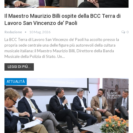
Il Maestro Maurizio Billi ospite della BCC Terra di
Lavoro San Vincenzo de’ Paoli
Redazione
10 Mag, 2026
0
La BCC Terra di Lavoro San Vincenzo de’ Paoli ha accolto presso la
propria sede centrale una delle figure più autorevoli della cultura
musicale italiana: il Maestro Maurizio Billi, Direttore della Banda
Musicale della Polizia di Stato. Un…
LEGGI DI PIÙ...
ATTUALITÀ