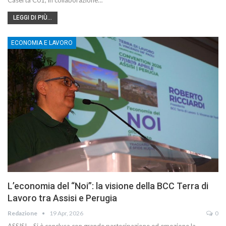
Caserta C01, in collaborazione…
LEGGI DI PIÙ...
ECONOMIA E LAVORO
L’economia del “Noi”: la visione della BCC Terra di
Lavoro tra Assisi e Perugia
Redazione
19 Apr, 2026
0
ASSISI – Si è conclusa con grande partecipazione ed emozione la