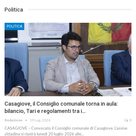
Politica
POLITICA
Casagiove, il Consiglio comunale torna in aula:
bilancio, Tari e regolamenti tra i…
Redazione
19 Lug, 2026
0
CASAGIOVE – Convocato il Consiglio comunale di Casagiove. L'assise
cittadina si riunirà lunedì 20 luglio 2026 alle…