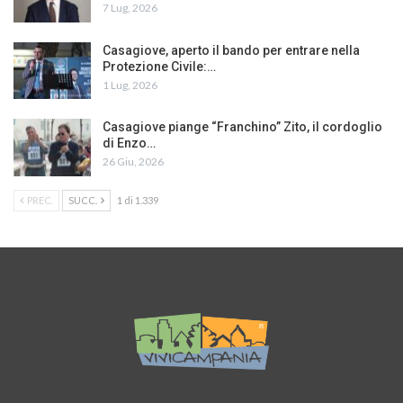
7 Lug, 2026
Casagiove, aperto il bando per entrare nella
Protezione Civile:…
1 Lug, 2026
Casagiove piange “Franchino” Zito, il cordoglio
di Enzo…
26 Giu, 2026
PREC.
SUCC.
1 di 1.339