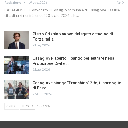
Redazione
19 Lug, 2026
0
CASAGIOVE – Convocato il Consiglio comunale di Casagiove. L'assise
cittadina si riunirà lunedì 20 luglio 2026 alle…
Pietro Crispino nuovo delegato cittadino di
Forza Italia
7 Lug, 2026
Casagiove, aperto il bando per entrare nella
Protezione Civile:…
1 Lug, 2026
Casagiove piange “Franchino” Zito, il cordoglio
di Enzo…
26 Giu, 2026
PREC.
SUCC.
1 di 1.339