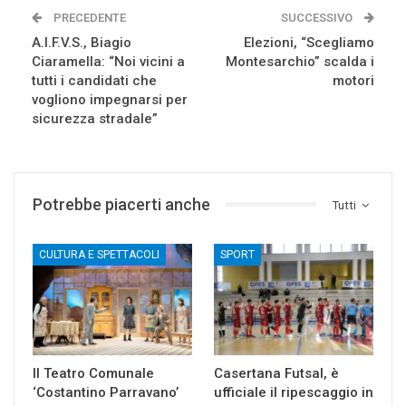
PRECEDENTE
SUCCESSIVO
A.I.F.V.S., Biagio
Elezioni, “Scegliamo
Ciaramella: “Noi vicini a
Montesarchio” scalda i
tutti i candidati che
motori
vogliono impegnarsi per
sicurezza stradale”
Potrebbe piacerti anche
Tutti
CULTURA E SPETTACOLI
SPORT
Il Teatro Comunale
Casertana Futsal, è
‘Costantino Parravano’
ufficiale il ripescaggio in