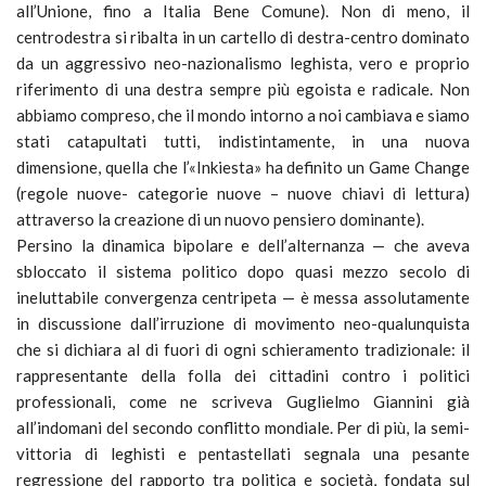
all’Unione, fino a Italia Bene Comune). Non di meno, il
centrodestra si ribalta in un cartello di destra-centro dominato
da un aggressivo neo-nazionalismo leghista, vero e proprio
riferimento di una destra sempre più egoista e radicale. Non
abbiamo compreso, che il mondo intorno a noi cambiava e siamo
stati catapultati tutti, indistintamente, in una nuova
dimensione, quella che l’«Inkiesta» ha definito un Game Change
(regole nuove- categorie nuove – nuove chiavi di lettura)
attraverso la creazione di un nuovo pensiero dominante).
Persino la dinamica bipolare e dell’alternanza — che aveva
sbloccato il sistema politico dopo quasi mezzo secolo di
ineluttabile convergenza centripeta — è messa assolutamente
in discussione dall’irruzione di movimento neo-qualunquista
che si dichiara al di fuori di ogni schieramento tradizionale: il
rappresentante della folla dei cittadini contro i politici
professionali, come ne scriveva Guglielmo Giannini già
all’indomani del secondo conflitto mondiale. Per di più, la semi-
vittoria di leghisti e pentastellati segnala una pesante
regressione del rapporto tra politica e società, fondata sul