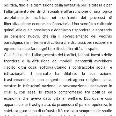
politica, fino alla dismissione della battaglia per la difesa e per
l’allargamento dei diritti sociali e all’assunzione di una logica
assolutamente acritica nei confronti dei processi di
liberalizzazione economico-finanziaria. Una sconfitta culturale
quindi, alla quale possiamo e dobbiamo rispondere, elaborando
un pensiero nuovo, che sia il rovesciamento del vecchio
paradigma, sia in termini di cultura che di prassi, per recuperare
egemonia e lasciarsi ogni tipo di subalternità alle spalle.
Ci si è illusi che l’allargamento dei traffici, l’abbattimento delle
frontiere e la diffusione dei modelli mercantili avrebbero
risolto ogni cosa, sottovalutando i contraccolpi sociali e
istituzionali. Il mercato ha dilatato la sua azione,
trasformandosi in una esigente e tetragona religione laica,
mentre le istituzioni nazionali e sovranazionali andavano in
crisi e, con esse, lo stesso compromesso tra politica ed
economia che aveva dato vita ai welfare. L’Europa è così
apparsa come trasfigurata: da promessa di pace e opulenza, in
spietata guardiana di un’austerità caricata sempre sulle spalle