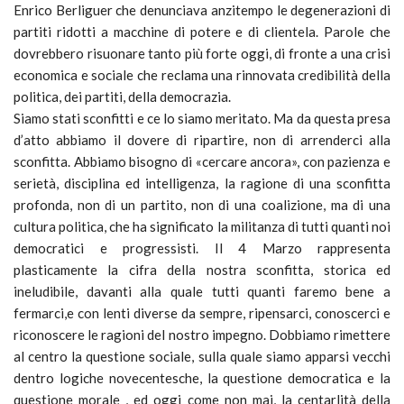
Enrico Berliguer che denunciava anzitempo le degenerazioni di
partiti ridotti a macchine di potere e di clientela. Parole che
dovrebbero risuonare tanto più forte oggi, di fronte a una crisi
economica e sociale che reclama una rinnovata credibilità della
politica, dei partiti, della democrazia.
Siamo stati sconfitti e ce lo siamo meritato. Ma da questa presa
d’atto abbiamo il dovere di ripartire, non di arrenderci alla
sconfitta. Abbiamo bisogno di «cercare ancora», con pazienza e
serietà, disciplina ed intelligenza, la ragione di una sconfitta
profonda, non di un partito, non di una coalizione, ma di una
cultura politica, che ha significato la militanza di tutti quanti noi
democratici e progressisti. Il 4 Marzo rappresenta
plasticamente la cifra della nostra sconfitta, storica ed
ineludibile, davanti alla quale tutti quanti faremo bene a
fermarci,e con lenti diverse da sempre, ripensarci, conoscerci e
riconoscere le ragioni del nostro impegno. Dobbiamo rimettere
al centro la questione sociale, sulla quale siamo apparsi vecchi
dentro logiche novecentesche, la questione democratica e la
questione morale , ed oggi come non mai, la centarlità della