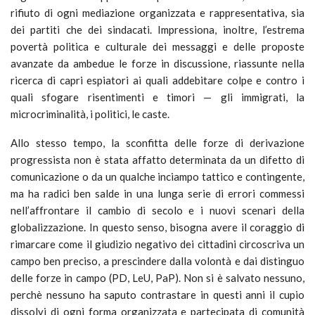
rifiuto di ogni mediazione organizzata e rappresentativa, sia
dei partiti che dei sindacati. Impressiona, inoltre, l’estrema
povertà politica e culturale dei messaggi e delle proposte
avanzate da ambedue le forze in discussione, riassunte nella
ricerca di capri espiatori ai quali addebitare colpe e contro i
quali sfogare risentimenti e timori — gli immigrati, la
microcriminalità, i politici, le caste.
Allo stesso tempo, la sconfitta delle forze di derivazione
progressista non è stata affatto determinata da un difetto di
comunicazione o da un qualche inciampo tattico e contingente,
ma ha radici ben salde in una lunga serie di errori commessi
nell’affrontare il cambio di secolo e i nuovi scenari della
globalizzazione. In questo senso, bisogna avere il coraggio di
rimarcare come il giudizio negativo dei cittadini circoscriva un
campo ben preciso, a prescindere dalla volontà e dai distinguo
delle forze in campo (PD, LeU, PaP). Non si è salvato nessuno,
perchè nessuno ha saputo contrastare in questi anni il cupio
dissolvi di ogni forma organizzata e partecipata di comunità