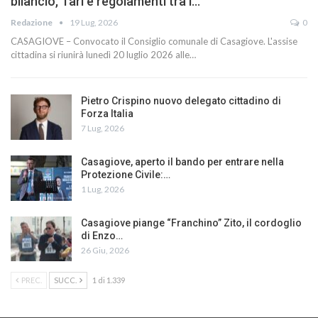
bilancio, Tari e regolamenti tra i…
Redazione
19 Lug, 2026
0
CASAGIOVE – Convocato il Consiglio comunale di Casagiove. L'assise
cittadina si riunirà lunedì 20 luglio 2026 alle…
Pietro Crispino nuovo delegato cittadino di
Forza Italia
7 Lug, 2026
Casagiove, aperto il bando per entrare nella
Protezione Civile:…
1 Lug, 2026
Casagiove piange “Franchino” Zito, il cordoglio
di Enzo…
26 Giu, 2026
PREC.
SUCC.
1 di 1.339