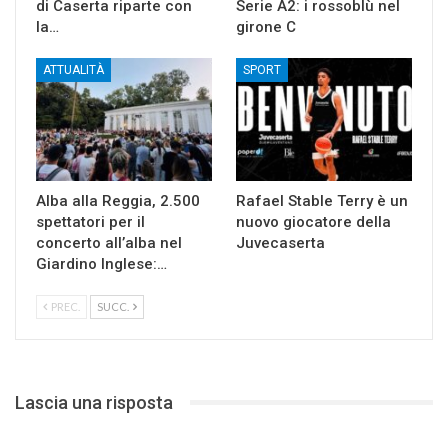
di Caserta riparte con
Serie A2: i rossoblù nel
la…
girone C
ATTUALITÀ
SPORT
Alba alla Reggia, 2.500
Rafael Stable Terry è un
spettatori per il
nuovo giocatore della
concerto all’alba nel
Juvecaserta
Giardino Inglese:…
PREC.
SUCC.
Lascia una risposta