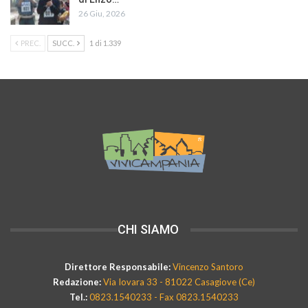
26 Giu, 2026
PREC.
SUCC.
1 di 1.339
CHI SIAMO
Direttore Responsabile:
Vincenzo Santoro
Redazione:
Via Iovara 33 - 81022 Casagiove (Ce)
Tel.:
0823.1540233 - Fax 0823.1540233