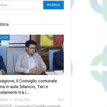
itica
LITICA
agiove, il Consiglio comunale
na in aula: bilancio, Tari e
olamenti tra i…
azione
19 Lug, 2026
0
AGIOVE – Convocato il Consiglio comunale