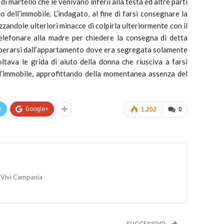
i martello che le venivano inferii alla testa ed altre parti
no dell’immobile. L’indagato, al fine di farsi consegnare la
zandole ulteriori minacce di colpirla ulteriormente con il
telefonare alla madre per chiedere la consegna di detta
liberarsi dall’appartamento dove era segregata solamente
oltava le grida di aiuto della donna che riusciva a farsi
l’immobile, approfittando della momentanea assenza del
r
Google+
1.202
0
 Vivi Campania
SUCCESSIVO