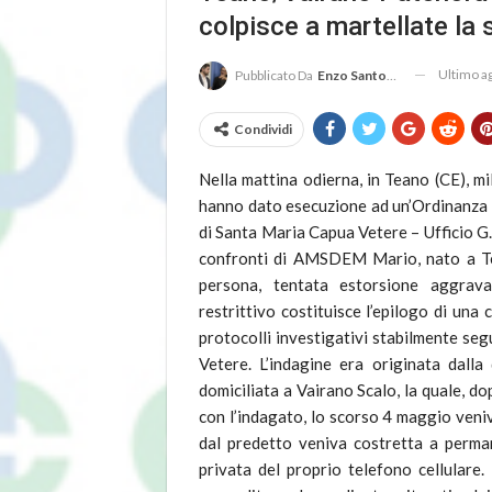
colpisce a martellate la
Ultimo 
Pubblicato Da
Enzo Santoro
Condividi
Nella mattina odierna, in Teano (CE), m
hanno dato esecuzione ad un’Ordinanza d
di Santa Maria Capua Vetere – Ufficio G.I
confronti di AMSDEM Mario, nato a Tea
persona, tentata estorsione aggrava
restrittivo costituisce l’epilogo di una
protocolli investigativi stabilmente se
Vetere. L’indagine era originata dall
domiciliata a Vairano Scalo, la quale, do
con l’indagato, lo scorso 4 maggio veni
dal predetto veniva costretta a perma
privata del proprio telefono cellulare