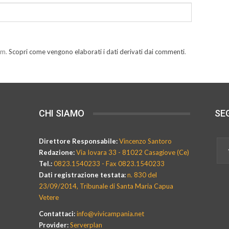
am.
Scopri come vengono elaborati i dati derivati dai commenti
.
CHI SIAMO
SEG
Direttore Responsabile:
Vincenzo Santoro
Redazione:
Via Iovara 33 - 81022 Casagiove (Ce)
Tel.:
0823.1540233 - Fax 0823.1540233
Dati registrazione testata:
n. 830 del
23/09/2014, Tribunale di Santa Maria Capua
Vetere
Contattaci:
info@vivicampania.net
Provider:
Serverplan