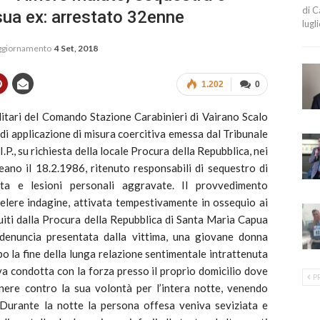
di C
 sua ex: arrestato 32enne
lugl
aggiornamento
4 Set, 2018
1.202
0
ilitari del Comando Stazione Carabinieri di Vairano Scalo
i applicazione di misura coercitiva emessa dal Tribunale
.P., su richiesta della locale Procura della Repubblica, nei
no il 18.2.1986, ritenuto responsabili di sequestro di
ta e lesioni personali aggravate. Il provvedimento
 celere indagine, attivata tempestivamente in ossequio ai
guiti dalla Procura della Repubblica di Santa Maria Capua
a denuncia presentata dalla vittima, una giovane donna
po la fine della lunga relazione sentimentale intrattenuta
va condotta con la forza presso il proprio domicilio dove
P
nere contro la sua volontà per l’intera notte, venendo
. Durante la notte la persona offesa veniva seviziata e