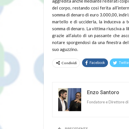
aggredita anche mediante reiterati colpi d
del corpo, restando così ferita all’inter
somma di denaro di euro 3.000,00, indiriz
martello e di ucciderla, la induceva a 
somma di denaro. La vittima riusciva a 
grazie all’aiuto di un passante che asc
notare sporgendosi da una finestra del
suo aguzzino.
Condividi
Facebook
Twitte
Enzo Santoro
Fondatore e Direttore di
PRECEDENTE