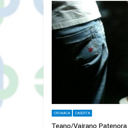
CRONACA
CASERTA
Teano/Vairano Patenora