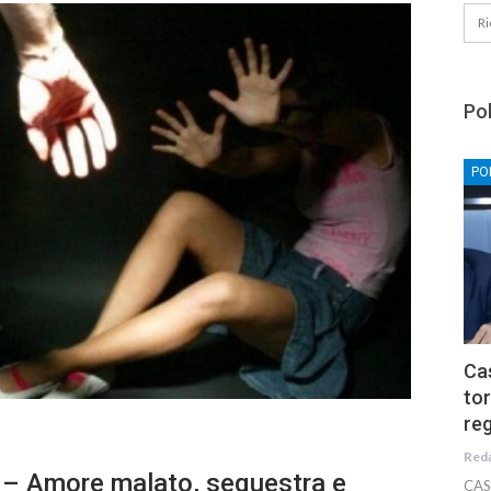
Pol
PO
Cas
tor
reg
Red
 – Amore malato, sequestra e
CAS