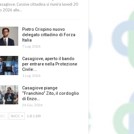
asagiove. L'assise cittadina si riunirà lunedì 20
io 2026 alle…
Pietro Crispino nuovo
delegato cittadino di Forza
Italia
7 Lug, 2026
Casagiove, aperto il bando
per entrare nella Protezione
Civile:…
1 Lug, 2026
Casagiove piange
“Franchino” Zito, il cordoglio
di Enzo…
26 Giu, 2026
REC.
SUCC.
1 di 1.339