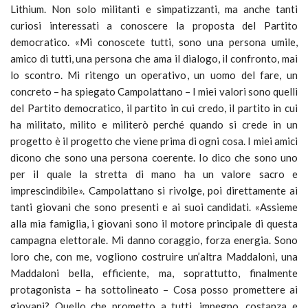
Lithium. Non solo militanti e simpatizzanti, ma anche tanti
curiosi interessati a conoscere la proposta del Partito
democratico. «Mi conoscete tutti, sono una persona umile,
amico di tutti, una persona che ama il dialogo, il confronto, mai
lo scontro. Mi ritengo un operativo, un uomo del fare, un
concreto – ha spiegato Campolattano – I miei valori sono quelli
del Partito democratico, il partito in cui credo, il partito in cui
ha militato, milito e militerò perché quando si crede in un
progetto è il progetto che viene prima di ogni cosa. I miei amici
dicono che sono una persona coerente. Io dico che sono uno
per il quale la stretta di mano ha un valore sacro e
imprescindibile». Campolattano si rivolge, poi direttamente ai
tanti giovani che sono presenti e ai suoi candidati. «Assieme
alla mia famiglia, i giovani sono il motore principale di questa
campagna elettorale. Mi danno coraggio, forza energia. Sono
loro che, con me, vogliono costruire un’altra Maddaloni, una
Maddaloni bella, efficiente, ma, soprattutto, finalmente
protagonista – ha sottolineato – Cosa posso promettere ai
giovani? Quello che prometto a tutti, impegno, costanza e