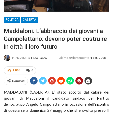
POLITICA
CASERTA
Maddaloni. L’abbraccio dei giovani a
Campolattano: devono poter costruire
in città il loro futuro
Ultimo aggiornamento
4 Set, 2018
Pubblicato Da
Enzo Santoro
1.063
0
Condividi
MADDALONI (CASERTA). E’ stato accolto dal calore dei
giovani di Maddaloni il candidato sindaco del Partito
democratico Angelo Campolattano in occasione dell’incontro
di questa sera domenica 27 maggio che si è svolto presso il