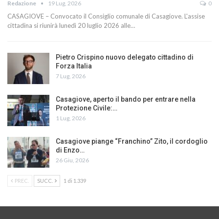
Redazione
19 Lug, 2026
0
CASAGIOVE – Convocato il Consiglio comunale di Casagiove. L'assise
cittadina si riunirà lunedì 20 luglio 2026 alle…
Pietro Crispino nuovo delegato cittadino di
Forza Italia
7 Lug, 2026
Casagiove, aperto il bando per entrare nella
Protezione Civile:…
1 Lug, 2026
Casagiove piange “Franchino” Zito, il cordoglio
di Enzo…
26 Giu, 2026
PREC.
SUCC.
1 di 1.339