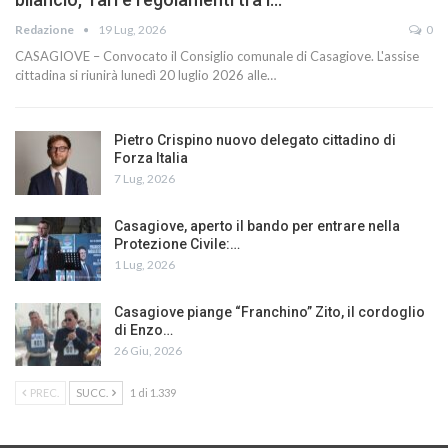
Redazione
19 Lug, 2026
0
CASAGIOVE – Convocato il Consiglio comunale di Casagiove. L'assise
cittadina si riunirà lunedì 20 luglio 2026 alle…
Pietro Crispino nuovo delegato cittadino di
Forza Italia
7 Lug, 2026
Casagiove, aperto il bando per entrare nella
Protezione Civile:…
1 Lug, 2026
Casagiove piange “Franchino” Zito, il cordoglio
di Enzo…
26 Giu, 2026
PREC.
SUCC.
1 di 1.339