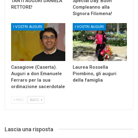
TANTI AUGURI DANIELA
Special Day. Buon
RETTORE!
Compleanno alla
Signora Filomena!
I VOSTRI AUGURI
I VOSTRI AUGURI
Casagiove (Caserta).
Laurea Rossella
Auguri a don Emanuele
Piombino, gli auguri
Ferraro per la sua
della famiglia
ordinazione sacerdotale
PREC.
SUCC.
Lascia una risposta