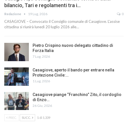
bilancio, Tari e regolamenti tra i…
Redazione
19 Lug, 2026
0
CASAGIOVE – Convocato il Consiglio comunale di Casagiove. L'assise
cittadina si riunirà lunedì 20 luglio 2026 alle…
Pietro Crispino nuovo delegato cittadino di
Forza Italia
7 Lug, 2026
Casagiove, aperto il bando per entrare nella
Protezione Civile:…
1 Lug, 2026
Casagiove piange “Franchino” Zito, il cordoglio
di Enzo…
26 Giu, 2026
PREC.
SUCC.
1 di 1.339