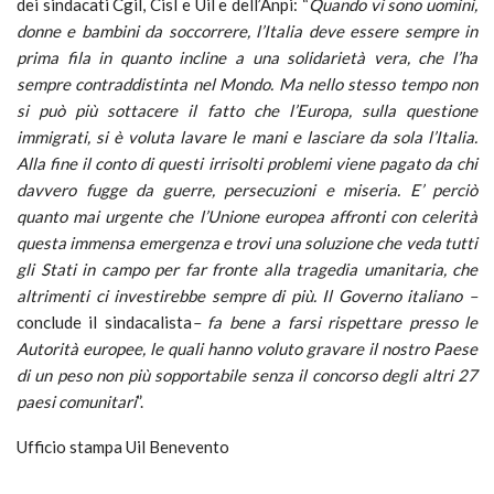
dei sindacati Cgil, Cisl e Uil e dell’Anpi: “
Quando vi sono uomini,
donne e bambini da soccorrere, l’Italia deve essere sempre in
prima fila in quanto incline a una solidarietà vera, che l’ha
sempre contraddistinta nel Mondo. Ma nello stesso tempo non
si può più sottacere il fatto che l’Europa, sulla questione
immigrati, si è voluta lavare le mani e lasciare da sola l’Italia.
Alla fine il conto di questi irrisolti problemi viene pagato da chi
davvero fugge da guerre, persecuzioni e miseria. E’ perciò
quanto mai urgente che l’Unione europea affronti con celerità
questa immensa emergenza e trovi una soluzione che veda tutti
gli Stati in campo per far fronte alla tragedia umanitaria, che
altrimenti ci investirebbe sempre di più. Il Governo italiano –
conclude il sindacalista
– fa bene a farsi rispettare presso le
Autorità europee, le quali hanno voluto gravare il nostro Paese
di un peso non più sopportabile senza il concorso degli altri 27
paesi comunitari
”.
Ufficio stampa Uil Benevento