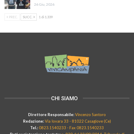
26 Giu, 2026
PREC.
SUCC.
1 di 1.339
CHI SIAMO
Direttore Responsabile:
Vincenzo Santoro
Redazione:
Via Iovara 33 - 81022 Casagiove (Ce)
Tel.:
0823.1540233 - Fax 0823.1540233