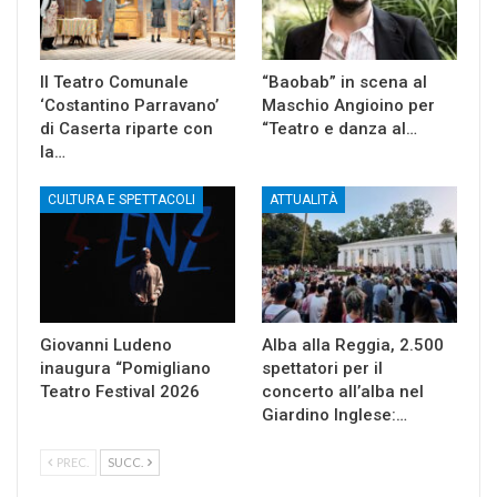
Il Teatro Comunale
“Baobab” in scena al
‘Costantino Parravano’
Maschio Angioino per
di Caserta riparte con
“Teatro e danza al…
la…
CULTURA E SPETTACOLI
ATTUALITÀ
Giovanni Ludeno
Alba alla Reggia, 2.500
inaugura “Pomigliano
spettatori per il
Teatro Festival 2026
concerto all’alba nel
Giardino Inglese:…
PREC.
SUCC.