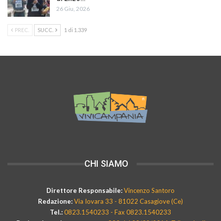
26 Giu, 2026
PREC.
SUCC.
1 di 1.339
CHI SIAMO
Direttore Responsabile:
Vincenzo Santoro
Redazione:
Via Iovara 33 - 81022 Casagiove (Ce)
Tel.:
0823.1540233 - Fax 0823.1540233