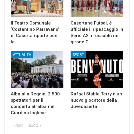
Il Teatro Comunale
Casertana Futsal, è
‘Costantino Parravano’
ufficiale il ripescaggio in
di Caserta riparte con
Serie A2: i rossoblù nel
la…
girone C
ATTUALITÀ
SPORT
Alba alla Reggia, 2.500
Rafael Stable Terry è un
spettatori per il
nuovo giocatore della
concerto all’alba nel
Juvecaserta
Giardino Inglese:…
PREC.
SUCC.