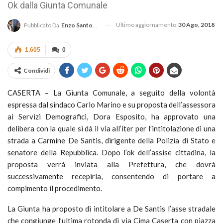
Ok dalla Giunta Comunale
Ultimo aggiornamento
30 Ago, 2018
Pubblicato Da
Enzo Santoro
1.605
0
Condividi
CASERTA – La Giunta Comunale, a seguito della volontà
espressa dal sindaco
Carlo Marino
e su proposta dell’assessora
ai Servizi Demografici,
Dora Esposito
, ha approvato una
delibera con la quale si dà il via all’iter per l’intitolazione di una
strada a Carmine De Santis, dirigente della Polizia di Stato
e
senatore della Repubblica. Dopo l’ok dell’assise cittadina, la
proposta
verrà
inviata alla Prefettura, che dovrà
successivamente recepirla, consentendo di portare a
compimento il procedimento.
La Giunta ha proposto di intitolare a De Santis l’asse stradale
che congiunge l’ultima rotonda di via Cima Caserta con piazza