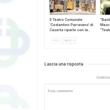
Il Teatro Comunale
“Baob
‘Costantino Parravano’ di
Masch
Caserta riparte con la…
“Teat
PREC.
SUCC.
Lascia una risposta
L'indiriz