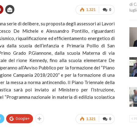
di C
1.321
0
lugl
a serie di delibere, su proposta degli assessori ai Lavori
rancesco De Michele e Alessandro Pontillo, riguardanti
ismico, riqualificazione ed efficientamento energetico di
 va dalla scuola dell’infanzia e Primaria Pollio di San
Primo Grado P.Giannone, dalla scuola Materna di via
le del rione Kennedy, fino alla scuola elementare De
ciperanno all’Avviso Pubblico per la formazione del “Piano
 Regione Campania 2018/2020” e per la formazione di una
per la messa a norma antincendio. Il Piano Triennale della
stica sarà poi inviato al Ministero per l’Istruzione,
del “Programma nazionale in materia di edilizia scolastica
r
Google+
P
1.321
0