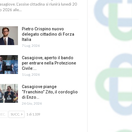
asagiove. L'assise cittadina si riunirà lunedì 20
io 2026 alle…
Pietro Crispino nuovo
delegato cittadino di Forza
Italia
7 Lug, 2026
Casagiove, aperto il bando
per entrare nella Protezione
Civile:…
1 Lug, 2026
Casagiove piange
“Franchino” Zito, il cordoglio
di Enzo…
26 Giu, 2026
REC.
SUCC.
1 di 1.339