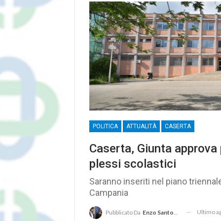
POLITICA
ATTUALITÀ
CASERTA
Caserta, Giunta approva p
plessi scolastici
Saranno inseriti nel piano triennale
Campania
Ultimo 
Pubblicato Da
Enzo Santoro