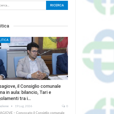
itica
LITICA
agiove, il Consiglio comunale
na in aula: bilancio, Tari e
olamenti tra i…
azione
19 Lug, 2026
0
AGIOVE – Convocato il Consiglio comunale