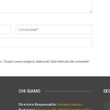
am.
Scopri come vengono elaborati i dati derivati dai commenti
.
CHI SIAMO
SEG
Direttore Responsabile:
Vincenzo Santoro
Redazione:
Via Iovara 33 - 81022 Casagiove (Ce)