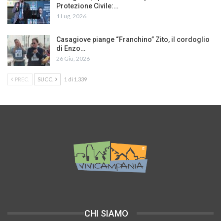
Protezione Civile:…
1 Lug, 2026
Casagiove piange “Franchino” Zito, il cordoglio
di Enzo…
26 Giu, 2026
PREC.
SUCC.
1 di 1.339
CHI SIAMO