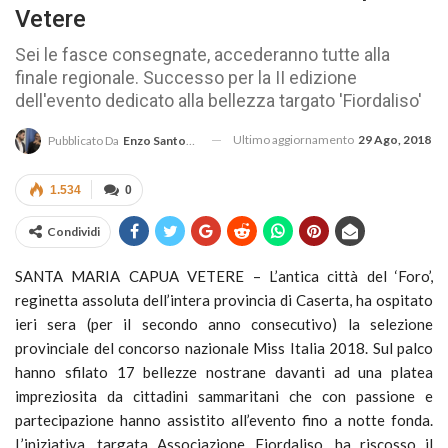
Vetere
Sei le fasce consegnate, accederanno tutte alla
finale regionale. Successo per la II edizione
dell'evento dedicato alla bellezza targato 'Fiordaliso'
Ultimo aggiornamento
29 Ago, 2018
Pubblicato Da
Enzo Santoro
1.534
0
Condividi
SANTA MARIA CAPUA VETERE – L’antica città del ‘Foro’,
reginetta assoluta dell’intera provincia di Caserta, ha ospitato
ieri sera (per il secondo anno consecutivo) la selezione
provinciale del concorso nazionale Miss Italia 2018. Sul palco
hanno sfilato 17 bellezze nostrane davanti ad una platea
impreziosita da cittadini sammaritani che con passione e
partecipazione hanno assistito all’evento fino a notte fonda.
L’iniziativa, targata Associazione Fiordaliso, ha riscosso il