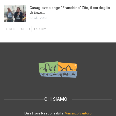
Casagiove piange “Franchino” Zito, il cordoglio
di Enzo…
26 Giu, 2026
PREC.
SUCC.
1 di 1.339
CHI SIAMO
Direttore Responsabile:
Vincenzo Santoro