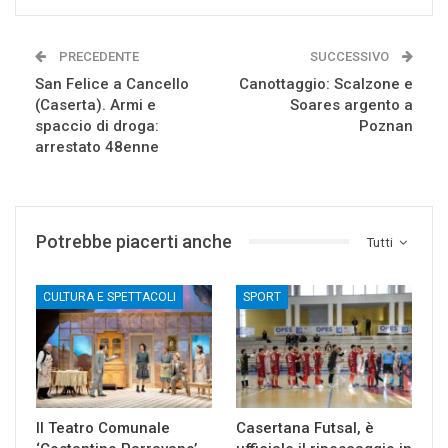
PRECEDENTE
SUCCESSIVO
San Felice a Cancello
Canottaggio: Scalzone e
(Caserta). Armi e
Soares argento a
spaccio di droga:
Poznan
arrestato 48enne
Potrebbe piacerti anche
Tutti
CULTURA E SPETTACOLI
SPORT
Il Teatro Comunale
Casertana Futsal, è