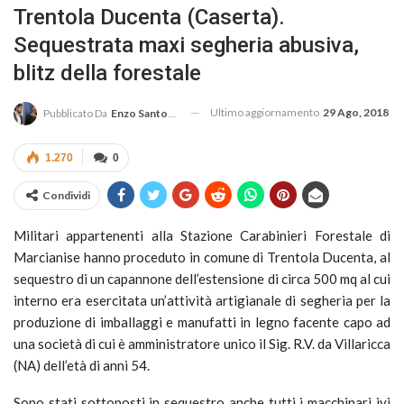
Trentola Ducenta (Caserta).
Sequestrata maxi segheria abusiva,
blitz della forestale
Ultimo aggiornamento
29 Ago, 2018
Pubblicato Da
Enzo Santoro
1.270
0
Condividi
Militari appartenenti alla Stazione Carabinieri Forestale di
Marcianise hanno proceduto in comune di Trentola Ducenta, al
sequestro di un capannone dell’estensione di circa 500 mq al cui
interno era esercitata un’attività artigianale di segheria per la
produzione di imballaggi e manufatti in legno facente capo ad
una società di cui è amministratore unico il Sig. R.V. da Villaricca
(NA) dell’età di anni 54.
Sono stati sottoposti in sequestro anche tutti i macchinari ivi