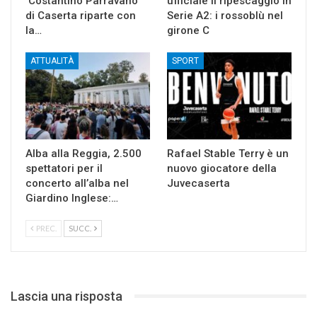
‘Costantino Parravano’
ufficiale il ripescaggio in
di Caserta riparte con
Serie A2: i rossoblù nel
la…
girone C
ATTUALITÀ
SPORT
Alba alla Reggia, 2.500
Rafael Stable Terry è un
spettatori per il
nuovo giocatore della
concerto all’alba nel
Juvecaserta
Giardino Inglese:…
PREC.
SUCC.
Lascia una risposta