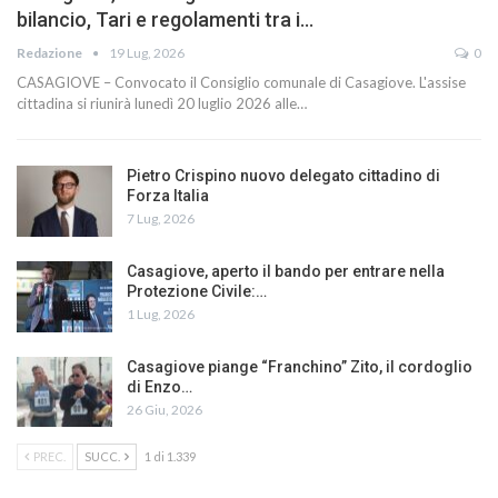
bilancio, Tari e regolamenti tra i…
Redazione
19 Lug, 2026
0
CASAGIOVE – Convocato il Consiglio comunale di Casagiove. L'assise
cittadina si riunirà lunedì 20 luglio 2026 alle…
Pietro Crispino nuovo delegato cittadino di
Forza Italia
7 Lug, 2026
Casagiove, aperto il bando per entrare nella
Protezione Civile:…
1 Lug, 2026
Casagiove piange “Franchino” Zito, il cordoglio
di Enzo…
26 Giu, 2026
PREC.
SUCC.
1 di 1.339