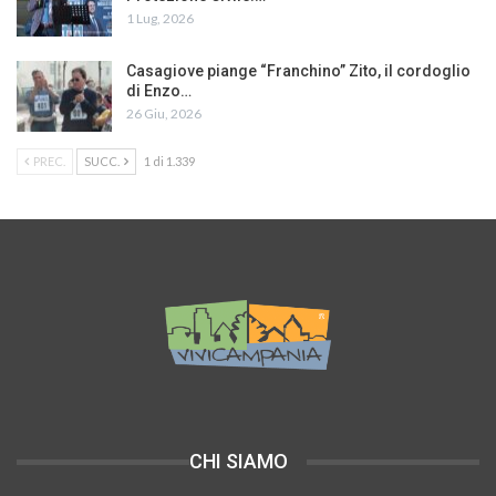
1 Lug, 2026
Casagiove piange “Franchino” Zito, il cordoglio
di Enzo…
26 Giu, 2026
PREC.
SUCC.
1 di 1.339
CHI SIAMO