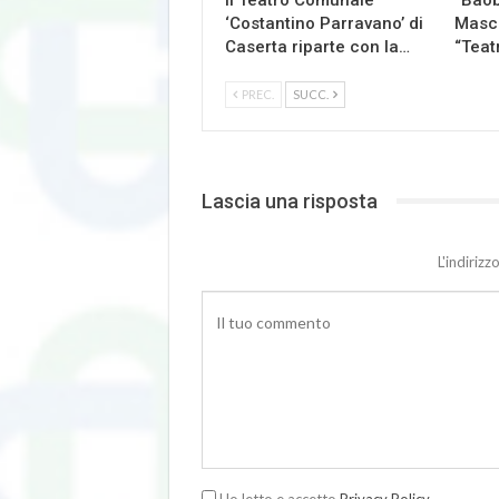
‘Costantino Parravano’ di
Masch
Caserta riparte con la…
“Teat
PREC.
SUCC.
Lascia una risposta
L'indiriz
Ho letto e accetto
Privacy Policy