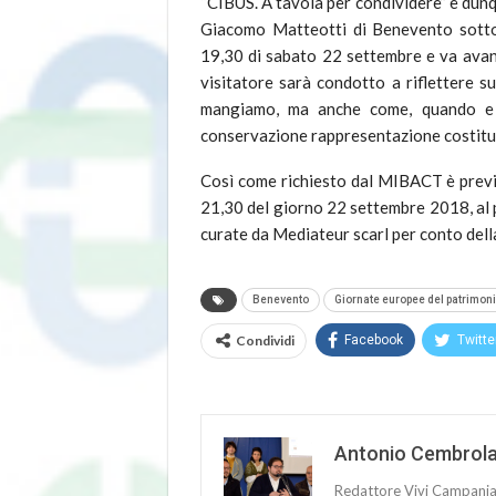
“CIBUS. A tavola per condividere” è dunqu
Giacomo Matteotti di Benevento sottop
19,30 di sabato 22 settembre e va avant
visitatore sarà condotto a riflettere s
mangiamo, ma anche come, quando e do
conservazione rappresentazione costituis
Così come richiesto dal MIBACT è previst
21,30 del giorno 22 settembre 2018, al 
curate da Mediateur scarl per conto dell
Benevento
Giornate europee del patrimon
Condividi
Facebook
Twitte
Antonio Cembrol
Redattore Vivi Campani