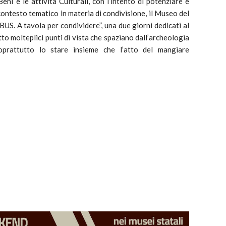
ni e le attività Culturali, con l’intento di potenziare e
e contesto tematico in materia di condivisione, il Museo del
US. A tavola per condividere”, una due giorni dedicati al
to molteplici punti di vista che spaziano dall’archeologia
soprattutto lo stare insieme che l’atto del mangiare