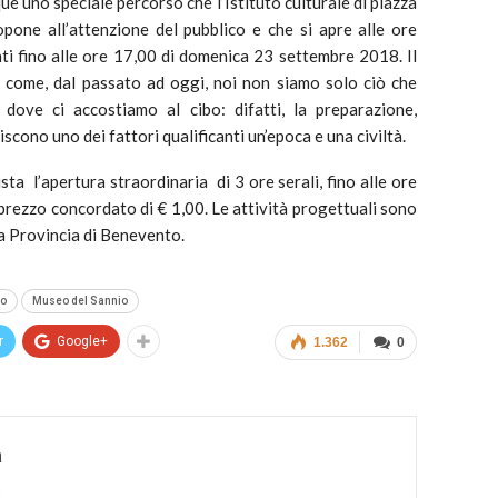
e uno speciale percorso che l’Istituto culturale di piazza
one all’attenzione del pubblico e che si apre alle ore
i fino alle ore 17,00 di domenica 23 settembre 2018. Il
u come, dal passato ad oggi, noi non siamo solo ciò che
ve ci accostiamo al cibo: difatti, la preparazione,
cono uno dei fattori qualificanti un’epoca e una civiltà.
a l’apertura straordinaria di 3 ore serali, fino alle ore
prezzo concordato di € 1,00. Le attività progettuali sono
a Provincia di Benevento.
io
Museo del Sannio
r
Google+
1.362
0
a
a