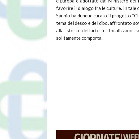
d’Europa e adottato dal Ministero dei Be
favorire il dialogo fra le culture. In tal
Sannio ha dunque curato il progetto “CIB
tema del desco e del cibo, affrontato sot
alla storia dell’arte, e focalizzano 
solitamente comporta.