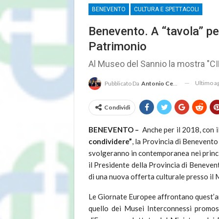
BENEVENTO
CULTURA E SPETTACOLI
Benevento. A “tavola” pe
Patrimonio
Al Museo del Sannio la mostra "CI
Ultimo 
Pubblicato Da
Antonio Cembrola
Condividi
BENEVENTO –
Anche per il 2018, con i
condividere”
, la Provincia di Benevento
svolgeranno in contemporanea nei princ
il Presidente della Provincia di Beneven
di una nuova offerta culturale presso il
Le Giornate Europee affrontano quest’ann
quello dei Musei Interconnessi promos