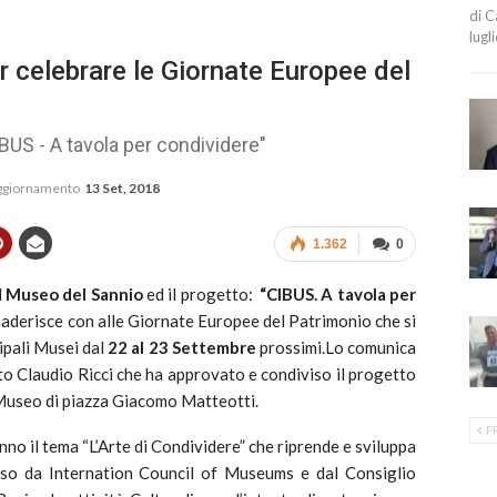
di C
lugl
r celebrare le Giornate Europee del
BUS - A tavola per condividere"
aggiornamento
13 Set, 2018
1.362
0
l
Museo del Sannio
ed il progetto:
“CIBUS. A tavola per
 aderisce con alle Giornate Europee del Patrimonio che si
ipali Musei dal
22 al 23 Settembre
prossimi.Lo comunica
to Claudio Ricci che ha approvato e condiviso il progetto
 Museo di piazza Giacomo Matteotti.
P
o il tema “L’Arte di Condividere” che riprende e sviluppa
so da Internation Council of Museums e dal Consiglio