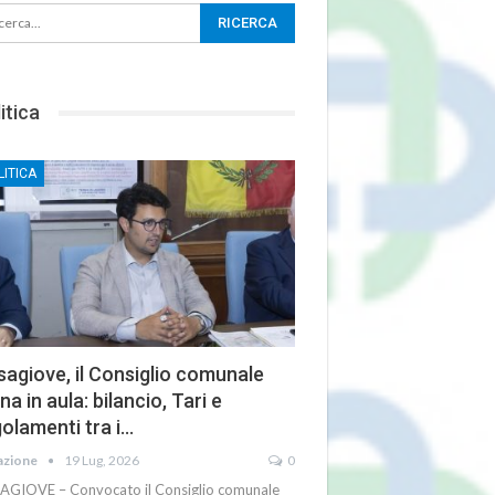
itica
LITICA
agiove, il Consiglio comunale
na in aula: bilancio, Tari e
olamenti tra i…
azione
19 Lug, 2026
0
AGIOVE – Convocato il Consiglio comunale