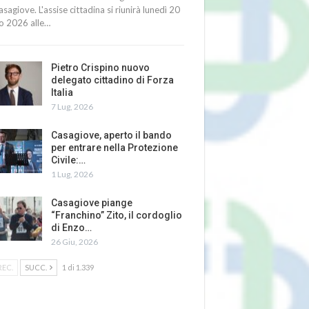
asagiove. L'assise cittadina si riunirà lunedì 20
io 2026 alle…
Pietro Crispino nuovo
delegato cittadino di Forza
Italia
7 Lug, 2026
Casagiove, aperto il bando
per entrare nella Protezione
Civile:…
1 Lug, 2026
Casagiove piange
“Franchino” Zito, il cordoglio
di Enzo…
26 Giu, 2026
REC.
SUCC.
1 di 1.339