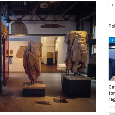
Pol
PO
Cas
tor
reg
Red
CAS