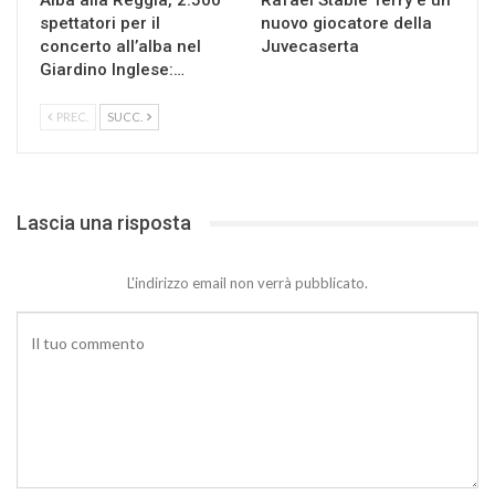
Alba alla Reggia, 2.500
Rafael Stable Terry è un
spettatori per il
nuovo giocatore della
concerto all’alba nel
Juvecaserta
Giardino Inglese:…
PREC.
SUCC.
Lascia una risposta
L'indirizzo email non verrà pubblicato.