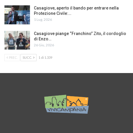
Casagiove, aperto il bando per entrare nella
Protezione Civile:…
1 Lug, 2026
Casagiove piange “Franchino” Zito, il cordoglio
di Enzo…
26 Giu, 2026
PREC.
SUCC.
1 di 1.339