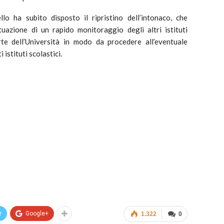
lo ha subito disposto il ripristino dell’intonaco, che
tuazione di un rapido monitoraggio degli altri istituti
rte dell’Università in modo da procedere all’eventuale
 istituti scolastici.
r
Google+
1.322
0