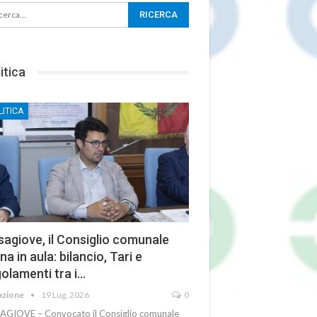
itica
LITICA
agiove, il Consiglio comunale
na in aula: bilancio, Tari e
olamenti tra i…
azione
19 Lug, 2026
0
AGIOVE – Convocato il Consiglio comunale