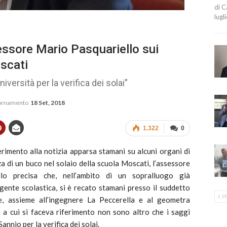
di C
lugl
essore Mario Pasquariello sui
oscati
niversità per la verifica dei solai”
iornamento
18 Set, 2018
1.322
0
imento alla notizia apparsa stamani su alcuni organi di
a di un buco nel solaio della scuola Moscati, l’assessore
llo precisa che, nell’ambito di un sopralluogo già
gente scolastica, si è recato stamani presso il suddetto
P
e, assieme all’ingegnere La Peccerella e al geometra
 a cui si faceva riferimento non sono altro che i saggi
Sannio per la verifica dei solai.