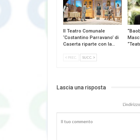
Il Teatro Comunale
“Baob
‘Costantino Parravano’ di
Masch
Caserta riparte con la…
“Teat
PREC.
SUCC.
Lascia una risposta
L'indiriz