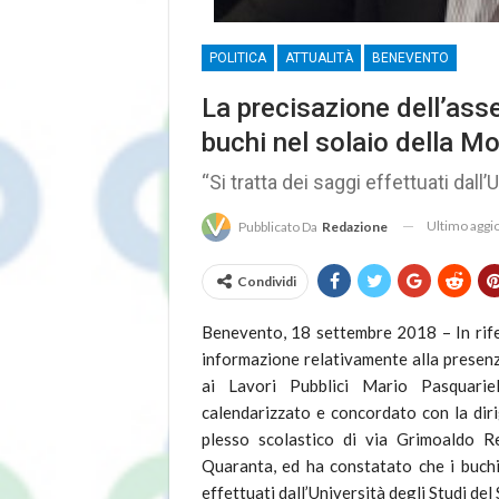
POLITICA
ATTUALITÀ
BENEVENTO
La precisazione dell’ass
buchi nel solaio della M
“Si tratta dei saggi effettuati dall’U
Ultimo agg
Pubblicato Da
Redazione
Condividi
Benevento, 18 settembre 2018 – In rifer
informazione relativamente alla presenz
ai Lavori Pubblici Mario Pasquarie
calendarizzato e concordato con la diri
plesso scolastico di via Grimoaldo R
Quaranta, ed ha constatato che i buchi
effettuati dall’Università degli Studi del 