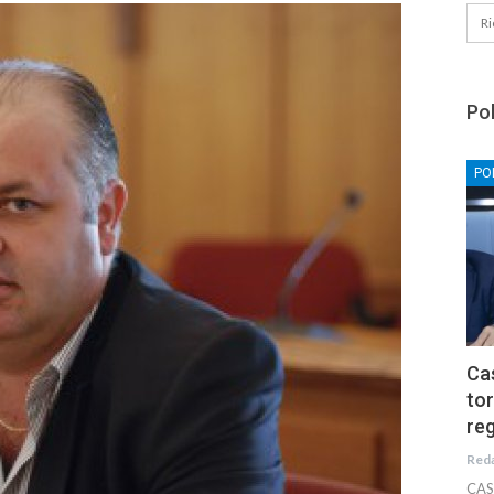
Pol
PO
Cas
tor
reg
Red
CAS