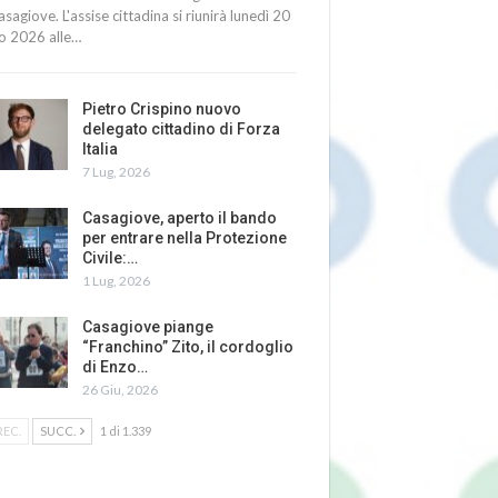
asagiove. L'assise cittadina si riunirà lunedì 20
io 2026 alle…
Pietro Crispino nuovo
delegato cittadino di Forza
Italia
7 Lug, 2026
Casagiove, aperto il bando
per entrare nella Protezione
Civile:…
1 Lug, 2026
Casagiove piange
“Franchino” Zito, il cordoglio
di Enzo…
26 Giu, 2026
REC.
SUCC.
1 di 1.339