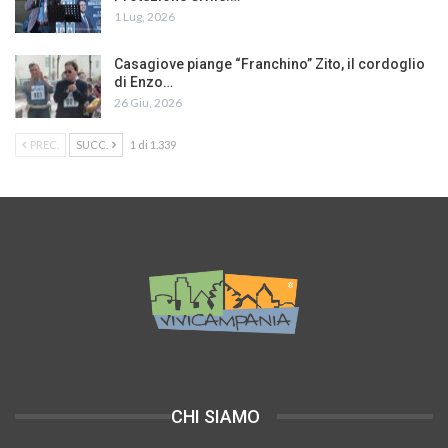
1 Lug, 2026
Casagiove piange “Franchino” Zito, il cordoglio
di Enzo…
26 Giu, 2026
PREC.
SUCC.
1 di 1.339
CHI SIAMO