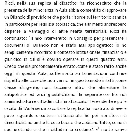
Ricci, nella sua replica al dibattito, ha riconosciuto che la
presenza della minoranza in Aula abbia consentito di approvare
un Bilancio di previsione che porta risorse sul territorio sannita
in particolare per l’edilizia scolastica, che altrimenti andrebbero
disperse a vantaggio di altre realtà territoriali. Ricci ha
continuato: “Il mio intervenuto in Consiglio per presentare i
documenti di Bilancio non è stato mai apologetico: io ho
semplicemente ricordato il contesto istituzionale, finanziario e
giuridico in cui si è dovuto operare in questi quattro anni.
Credo che sia profondamente errato, come è stato fatto anche
oggi in questa Aula, soffermarci su lamentazioni continue
rispetto alle cose che non vanno: in questo modo infatti, come
classe dirigente, non facciamo altro che alimentare la
antipolitica ed anzi giustifichiamo la separatezza tra noi
amministratori e cittadini. Chi ha attaccato il Presidente e poi è
uscito dall’Aula senza ascoltare la replica ha mostrato di avere
poco riguardo e cultura istituzionale. Se poi noi stessi ci
dimentichiamo anche le cose buone che abbiamo fatto, come si
può pretendere che i cittadini ci credano? E’ molto grave