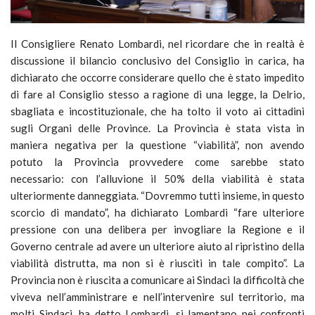
Il Consigliere Renato Lombardi, nel ricordare che in realtà è
discussione il bilancio conclusivo del Consiglio in carica, ha
dichiarato che occorre considerare quello che è stato impedito
di fare al Consiglio stesso a ragione di una legge, la Delrio,
sbagliata e incostituzionale, che ha tolto il voto ai cittadini
sugli Organi delle Province. La Provincia è stata vista in
maniera negativa per la questione “viabilità”, non avendo
potuto la Provincia provvedere come sarebbe stato
necessario: con l’alluvione il 50% della viabilità è stata
ulteriormente danneggiata. “Dovremmo tutti insieme, in questo
scorcio di mandato”, ha dichiarato Lombardi “fare ulteriore
pressione con una delibera per invogliare la Regione e il
Governo centrale ad avere un ulteriore aiuto al ripristino della
viabilità distrutta, ma non si è riusciti in tale compito”. La
Provincia non è riuscita a comunicare ai Sindaci la difficoltà che
viveva nell’amministrare e nell’intervenire sul territorio, ma
molti Sindaci, ha detto Lombardi, si lamentano nei confronti