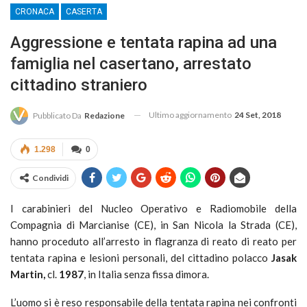
CRONACA
CASERTA
Aggressione e tentata rapina ad una
famiglia nel casertano, arrestato
cittadino straniero
Ultimo aggiornamento
24 Set, 2018
Pubblicato Da
Redazione
1.298
0
Condividi
I carabinieri del Nucleo Operativo e Radiomobile della
Compagnia di Marcianise (CE), in San Nicola la Strada (CE),
hanno proceduto all’arresto in flagranza di reato di reato per
tentata rapina e lesioni personali, del cittadino polacco
Jasak
Martin,
cl.
1987
, in Italia senza fissa dimora.
L’uomo si è reso responsabile della tentata rapina nei confronti