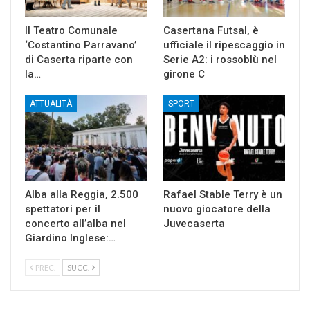
Il Teatro Comunale
Casertana Futsal, è
‘Costantino Parravano’
ufficiale il ripescaggio in
di Caserta riparte con
Serie A2: i rossoblù nel
la…
girone C
ATTUALITÀ
SPORT
Alba alla Reggia, 2.500
Rafael Stable Terry è un
spettatori per il
nuovo giocatore della
concerto all’alba nel
Juvecaserta
Giardino Inglese:…
PREC.
SUCC.