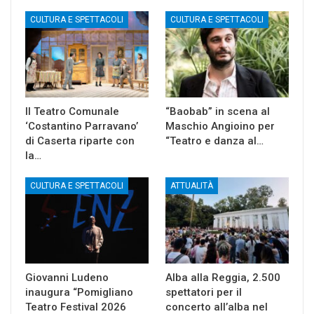
CULTURA E SPETTACOLI
CULTURA E SPETTACOLI
Il Teatro Comunale
“Baobab” in scena al
‘Costantino Parravano’
Maschio Angioino per
di Caserta riparte con
“Teatro e danza al…
la…
CULTURA E SPETTACOLI
ATTUALITÀ
Giovanni Ludeno
Alba alla Reggia, 2.500
inaugura “Pomigliano
spettatori per il
Teatro Festival 2026
concerto all’alba nel