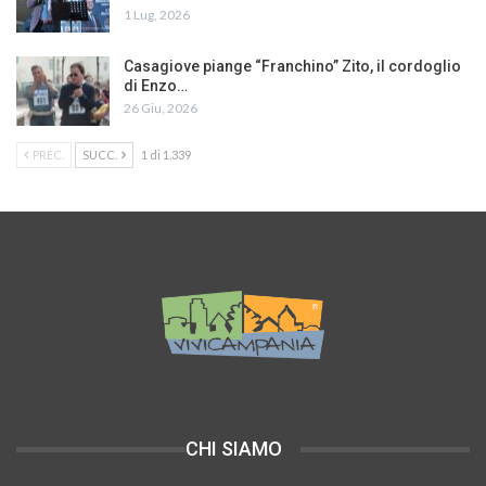
1 Lug, 2026
Casagiove piange “Franchino” Zito, il cordoglio
di Enzo…
26 Giu, 2026
PREC.
SUCC.
1 di 1.339
CHI SIAMO