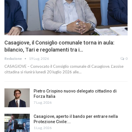
Casagiove, il Consiglio comunale torna in aula:
bilancio, Tari e regolamenti tra i…
Redazione
19 Lug, 2026
0
CASAGIOVE – Convocato il Consiglio comunale di Casagiove. L'assise
cittadina si riunirà lunedì 20 luglio 2026 alle…
Pietro Crispino nuovo delegato cittadino di
Forza Italia
7 Lug, 2026
Casagiove, aperto il bando per entrare nella
Protezione Civile:…
1 Lug, 2026