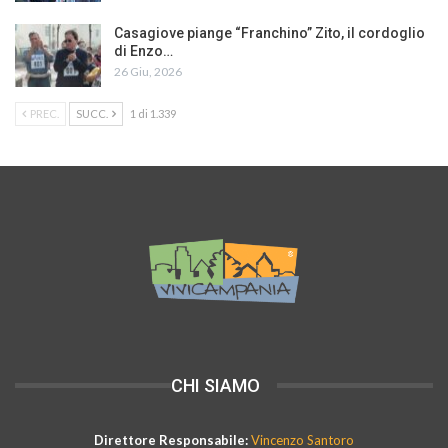
Casagiove piange “Franchino” Zito, il cordoglio
di Enzo…
26 Giu, 2026
PREC.
SUCC.
1 di 1.339
CHI SIAMO
Direttore Responsabile:
Vincenzo Santoro