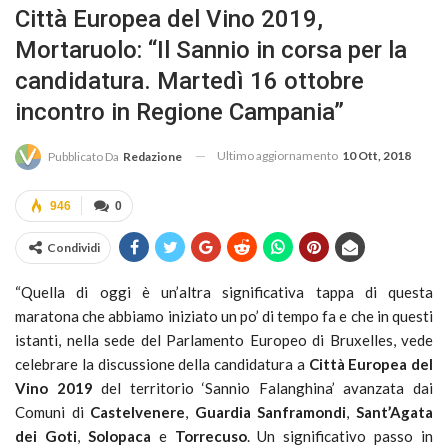
Città Europea del Vino 2019,
Mortaruolo: “Il Sannio in corsa per la
candidatura. Martedì 16 ottobre
incontro in Regione Campania”
Ultimo aggiornamento
10 Ott, 2018
Pubblicato Da
Redazione
946
0
Condividi
“Quella di oggi è un’altra significativa tappa di questa
maratona che abbiamo iniziato un po’ di tempo fa e che in questi
istanti, nella sede del Parlamento Europeo di Bruxelles, vede
celebrare la discussione della candidatura a
Città Europea del
Vino 2019
del territorio ‘Sannio Falanghina’ avanzata dai
Comuni di
Castelvenere
,
Guardia
Sanframondi
,
Sant’Agata
dei Goti
,
Solopaca
e
Torrecuso
. Un significativo passo in