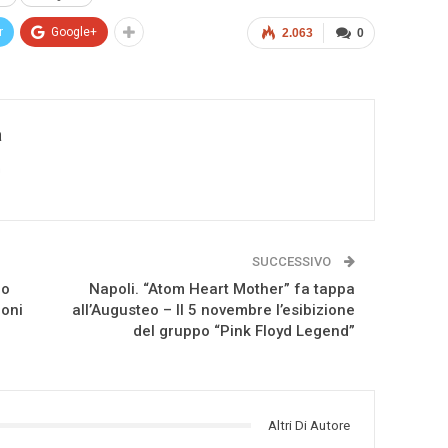
r
Google+
2.063
0
a
a
SUCCESSIVO
no
Napoli. “Atom Heart Mother” fa tappa
ioni
all’Augusteo – Il 5 novembre l’esibizione
del gruppo “Pink Floyd Legend”
Altri Di Autore