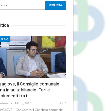
itica
LITICA
agiove, il Consiglio comunale
na in aula: bilancio, Tari e
olamenti tra i…
azione
19 Lug, 2026
0
AGIOVE – Convocato il Consiglio comunale