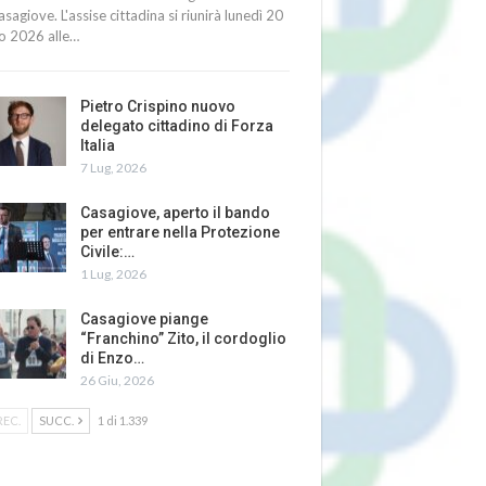
asagiove. L'assise cittadina si riunirà lunedì 20
io 2026 alle…
Pietro Crispino nuovo
delegato cittadino di Forza
Italia
7 Lug, 2026
Casagiove, aperto il bando
per entrare nella Protezione
Civile:…
1 Lug, 2026
Casagiove piange
“Franchino” Zito, il cordoglio
di Enzo…
26 Giu, 2026
REC.
SUCC.
1 di 1.339