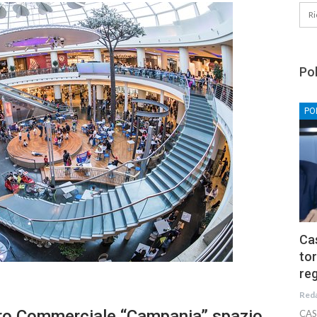
Pol
PO
Cas
tor
reg
Red
tro Commerciale “Campania” spazio
CAS