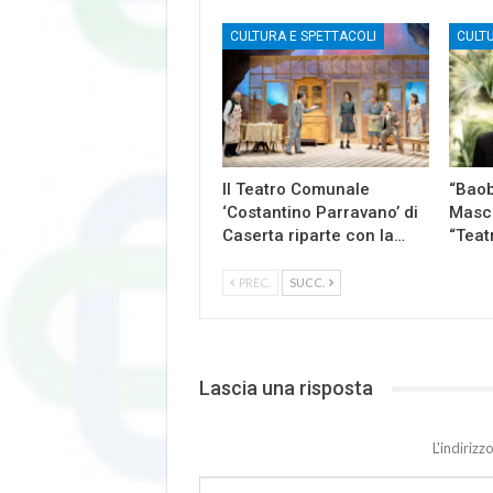
CULTURA E SPETTACOLI
CULT
Il Teatro Comunale
“Baob
‘Costantino Parravano’ di
Masch
Caserta riparte con la…
“Teat
PREC.
SUCC.
Lascia una risposta
L'indiriz