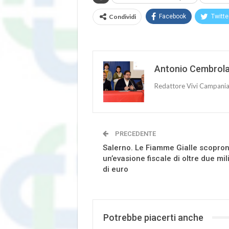
Condividi
Facebook
Twitte
Antonio Cembrol
Redattore Vivi Campani
PRECEDENTE
Salerno. Le Fiamme Gialle scopro
un’evasione fiscale di oltre due mil
di euro
Potrebbe piacerti anche