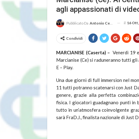
agli appassionati di vide
il
16 Ott
Pubblicato Da
Antonio Cembrola
Condividi
MARCIANISE (Caserta) –
Venerdì 19 
Marcianise (Ce) si raduneranno tutti gli
E – Play.
Una due giorni di full immersion nel mon
11 tutti potranno scatenarsi con Just Da
genere, grazie alla perfetta combinazi
fisica. I giocatori guadagnano punti in
tutto in un’atmosfera coinvolgente graz
sarà FraD.J., finalista nazionale di Just 