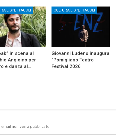
URA E SPETTACOLI
CULTURA E SPETTACOLI
ab” in scena al
Giovanni Ludeno inaugura
io Angioino per
“Pomigliano Teatro
ro e danza al…
Festival 2026
zo email non verrà pubblicato.