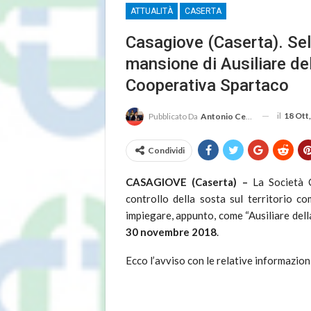
ATTUALITÀ
CASERTA
Casagiove (Caserta). Sel
mansione di Ausiliare de
Cooperativa Spartaco
il
18 Ott
Pubblicato Da
Antonio Cembrola
Condividi
CASAGIOVE (Caserta) –
La Società 
controllo della sosta sul territorio c
impiegare, appunto, come “Ausiliare del
30 novembre 2018
.
Ecco l’avviso con le relative informazion