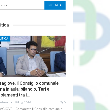
itica
LITICA
agiove, il Consiglio comunale
na in aula: bilancio, Tari e
olamenti tra i…
azione
19 Lug, 2026
0
AGIOVE – Convocato il Consiglio comunale