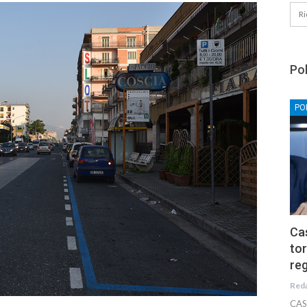
Pol
PO
Cas
tor
reg
Red
CAS