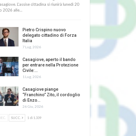
asagiove. L'assise cittadina si riunirà lunedì 20
io 2026 alle…
Pietro Crispino nuovo
delegato cittadino di Forza
Italia
7 Lug, 2026
Casagiove, aperto il bando
per entrare nella Protezione
Civile:…
1 Lug, 2026
Casagiove piange
“Franchino” Zito, il cordoglio
di Enzo…
26 Giu, 2026
REC.
SUCC.
1 di 1.339