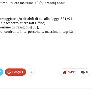
r
Google+
5.430
0
a
a