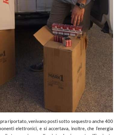
sopra riportato, venivano posti sotto sequestro anche 400
mponenti elettronici, e si accertava, inoltre, che l’energia