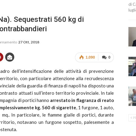
di C
lugl
a). Sequestrati 560 kg di
contrabbandieri
iornamento
27 Ott, 2018
1.090
0
ro dell’intensificazione delle attività di prevenzione
erritorio, con particolare attenzione alla recrudescenza
ovinciale della guardia di finanza di napoli ha disposto una
contrasto attuati sull’intero territorio provinciale. In tale
compagnia di portici hanno
arrestato in flagranza di reato
plessivamente kg. 560 di sigarette
, 1 furgone, 1 auto,
 mq.. In particolare, le fiamme gialle di portici, durante
P
territorio, notavano un furgone sospetto, palesemente a
ostenuta.