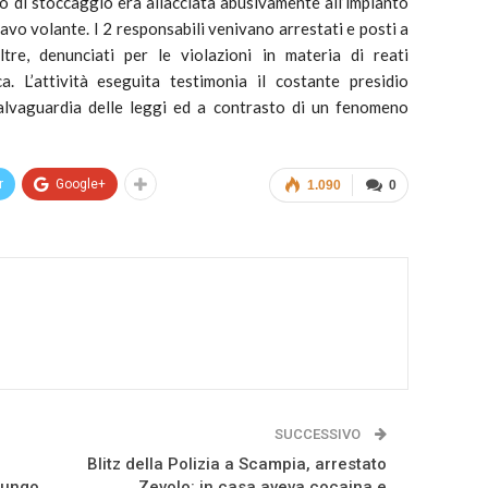
to di stoccaggio era allacciata abusivamente all’impianto
avo volante. I 2 responsabili venivano arrestati e posti a
ltre, denunciati per le violazioni in materia di reati
a. L’attività eseguita testimonia il costante presidio
salvaguardia delle leggi ed a contrasto di un fenomeno
r
Google+
1.090
0
SUCCESSIVO
Blitz della Polizia a Scampia, arrestato
 lungo
Zevolo: in casa aveva cocaina e