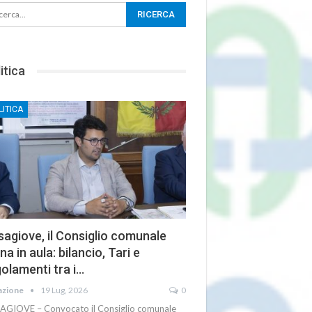
itica
LITICA
agiove, il Consiglio comunale
na in aula: bilancio, Tari e
olamenti tra i…
azione
19 Lug, 2026
0
AGIOVE – Convocato il Consiglio comunale