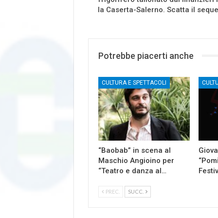
la Caserta-Salerno. Scatta il sequ
Potrebbe piacerti anche
CULTURA E SPETTACOLI
CULT
“Baobab” in scena al
Giova
Maschio Angioino per
“Pomi
“Teatro e danza al…
Festi
PREC.
SUCC.