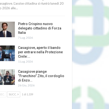
asagiove. L'assise cittadina si riunirà lunedì 20
io 2026 alle…
Pietro Crispino nuovo
delegato cittadino di Forza
Italia
7 Lug, 2026
Casagiove, aperto il bando
per entrare nella Protezione
Civile:…
1 Lug, 2026
Casagiove piange
“Franchino” Zito, il cordoglio
di Enzo…
26 Giu, 2026
REC.
SUCC.
1 di 1.339