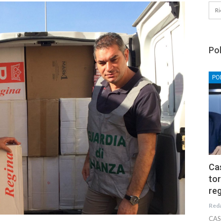
Pol
PO
Cas
tor
reg
Red
CAS