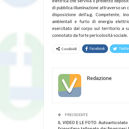
elettrica che serviva il predetto deposi
di pubblica illuminazione attraverso un c
disposizione dell’a.g. Competente, ino
ambientali e furto di energia elettric
esercitato dal corpo sul territorio a 
connotato da forte pericolosità sociale.
Condividi
Facebook
Twitte
Redazione
PRECEDENTE
IL VIDEO E LE FOTO. Autoarticolato
frigorifero tallonato dai finanzieri