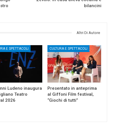
estro
bilancini
Altri Di Autore
URA E SPETTACOLI
CULTURA E SPETTACOLI
nni Ludeno inaugura
Presentato in anteprima
gliano Teatro
al Giffoni Film festival,
val 2026
“Giochi di tutti”