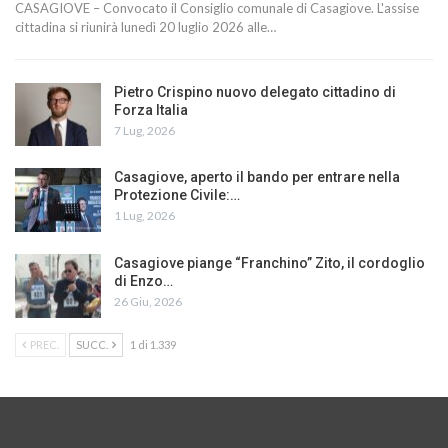
CASAGIOVE – Convocato il Consiglio comunale di Casagiove. L'assise
cittadina si riunirà lunedì 20 luglio 2026 alle…
Pietro Crispino nuovo delegato cittadino di
Forza Italia
7 Lug, 2026
Casagiove, aperto il bando per entrare nella
Protezione Civile:…
1 Lug, 2026
Casagiove piange “Franchino” Zito, il cordoglio
di Enzo…
26 Giu, 2026
PREC.
SUCC.
1 di 1.339