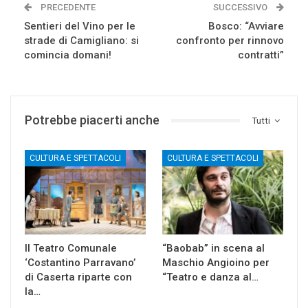
PRECEDENTE
SUCCESSIVO
Sentieri del Vino per le
Bosco: “Avviare
strade di Camigliano: si
confronto per rinnovo
comincia domani!
contratti”
Potrebbe piacerti anche
Tutti
CULTURA E SPETTACOLI
CULTURA E SPETTACOLI
Il Teatro Comunale
“Baobab” in scena al
‘Costantino Parravano’
Maschio Angioino per
di Caserta riparte con
“Teatro e danza al…
la…