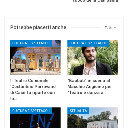
fuoco della Campania
Potrebbe piacerti anche
Tutti
CULTURA E SPETTACOLI
CULTURA E SPETTACOLI
Il Teatro Comunale
“Baobab” in scena al
‘Costantino Parravano’
Maschio Angioino per
di Caserta riparte con
“Teatro e danza al…
la…
CULTURA E SPETTACOLI
ATTUALITÀ