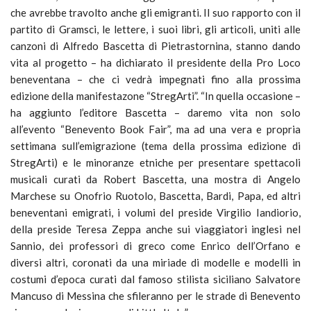
che avrebbe travolto anche gli emigranti. Il suo rapporto con il
partito di Gramsci, le lettere, i suoi libri, gli articoli, uniti alle
canzoni di Alfredo Bascetta di Pietrastornina, stanno dando
vita al progetto – ha dichiarato il presidente della Pro Loco
beneventana – che ci vedrà impegnati fino alla prossima
edizione della manifestazone “StregArti”. “In quella occasione –
ha aggiunto l’editore Bascetta – daremo vita non solo
all’evento “Benevento Book Fair”, ma ad una vera e propria
settimana sull’emigrazione (tema della prossima edizione di
StregArti) e le minoranze etniche per presentare spettacoli
musicali curati da Robert Bascetta, una mostra di Angelo
Marchese su Onofrio Ruotolo, Bascetta, Bardi, Papa, ed altri
beneventani emigrati, i volumi del preside Virgilio Iandiorio,
della preside Teresa Zeppa anche sui viaggiatori inglesi nel
Sannio, dei professori di greco come Enrico dell’Orfano e
diversi altri, coronati da una miriade di modelle e modelli in
costumi d’epoca curati dal famoso stilista siciliano Salvatore
Mancuso di Messina che sfileranno per le strade di Benevento