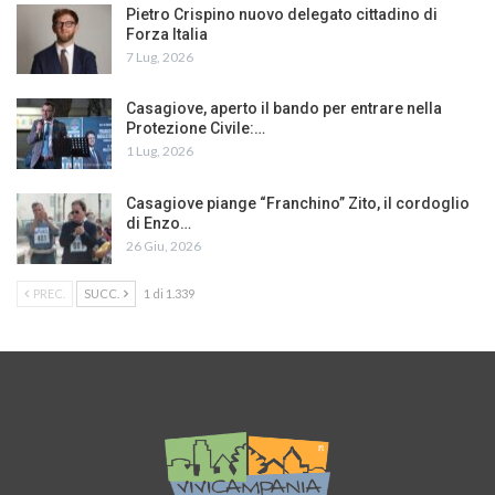
Pietro Crispino nuovo delegato cittadino di
Forza Italia
7 Lug, 2026
Casagiove, aperto il bando per entrare nella
Protezione Civile:…
1 Lug, 2026
Casagiove piange “Franchino” Zito, il cordoglio
di Enzo…
26 Giu, 2026
PREC.
SUCC.
1 di 1.339