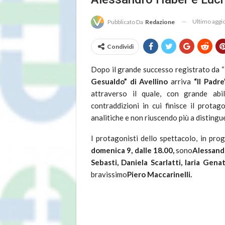
Ultimo agg
Pubblicato Da
Redazione
Condividi
Dopo il grande successo registrato da “
Gesualdo” di Avellino
arriva
“Il Padre
attraverso il quale, con grande abi
contraddizioni in cui finisce il prota
analitiche e non riuscendo più a distingue
I protagonisti dello spettacolo, in pr
domenica 9, dalle 18.00,
sono
Alessand
Sebasti, Daniela Scarlatti, laria Gen
bravissimo
Piero Maccarinelli.