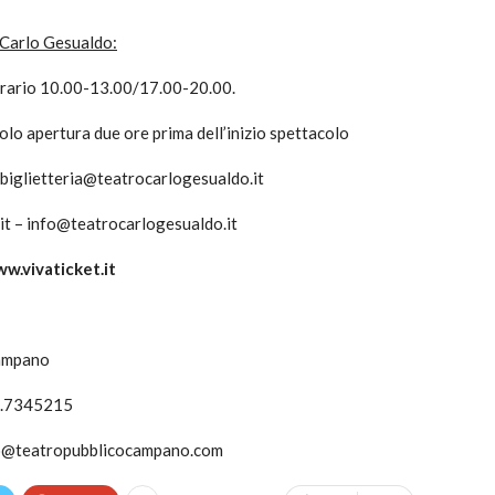
 Carlo Gesualdo:
 orario 10.00-13.00/17.00-20.00.
olo apertura due ore prima dell’inizio spettacolo
biglietteria@teatrocarlogesualdo.it
it –
info@teatrocarlogesualdo.it
ww.vivaticket.it
Campano
1.7345215
o@teatropubblicocampano.com