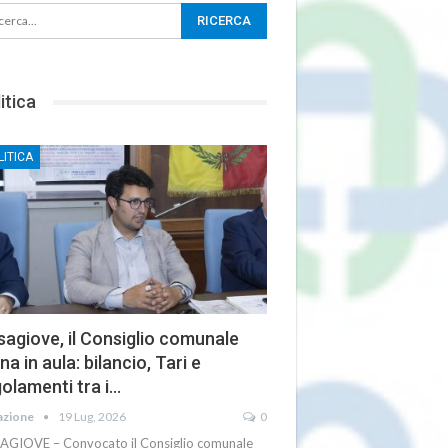
itica
LITICA
agiove, il Consiglio comunale
na in aula: bilancio, Tari e
olamenti tra i…
azione
19 Lug, 2026
0
AGIOVE – Convocato il Consiglio comunale