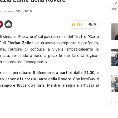
di C
lugl
iornamento
5 Dic, 2018
887
0
Il sindaco Pescatore”, sul palcoscenico del
Teatro “Carlo
” di Florian Zeller.
Un dramma avvolgente e profondo,
lità, l’autore ci conduce a vivere empaticamente le
gonista, perdendo a poco a poco le sue facoltà logico-
re il reale dall’immaginario.
ogramma per
sabato 8 dicembre, a partire dalle 21.00, e
ro Haber e Lucrezia Lante della Rovere.
Con loro
David
atiempo e Riccardo Floris.
Mentre la regia è affidata al
P