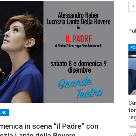
Pol
PO
Cas
tor
LINO
reg
menica in scena “il Padre” con
Red
ezia Lante della Rovere
CAS