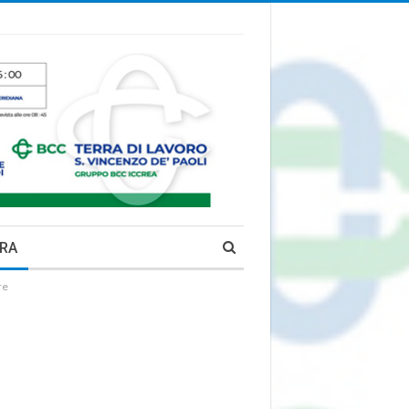
RA
re