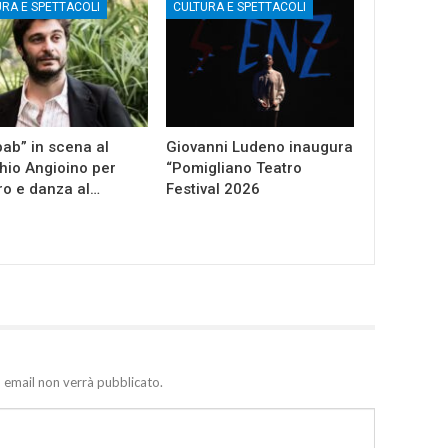
URA E SPETTACOLI
CULTURA E SPETTACOLI
ab” in scena al
Giovanni Ludeno inaugura
io Angioino per
“Pomigliano Teatro
ro e danza al…
Festival 2026
zo email non verrà pubblicato.