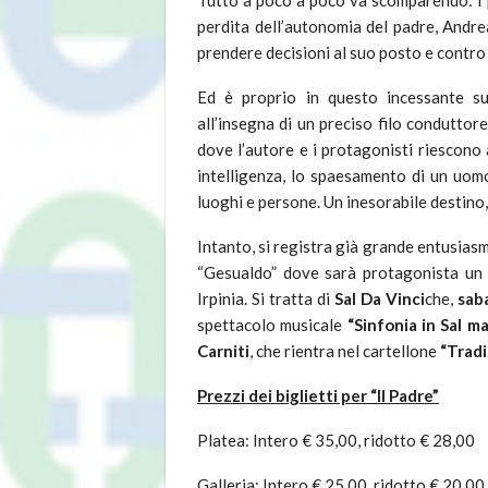
perdita dell’autonomia del padre, Andre
prendere decisioni al suo posto e contro 
Ed è proprio in questo incessante su
all’insegna di un preciso filo conduttor
dove l’autore e i protagonisti riescono a
intelligenza, lo spaesamento di un uomo
luoghi e persone. Un inesorabile destino,
Intanto, si registra già grande entusia
“Gesualdo” dove sarà protagonista un
Irpinia. Si tratta di
Sal Da Vinci
che,
sab
spettacolo musicale
“Sinfonia in Sal m
Carniti
, che rientra nel cartellone
“Tradi
Prezzi dei biglietti per “Il Padre”
Platea: Intero € 35,00, ridotto € 28,00
Galleria: Intero € 25,00, ridotto € 20,00