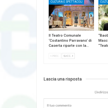
CULTURA E SPETTACOLI
CULT
Il Teatro Comunale
“Baob
‘Costantino Parravano’ di
Masch
Caserta riparte con la…
“Teat
PREC.
SUCC.
Lascia una risposta
L'indiriz