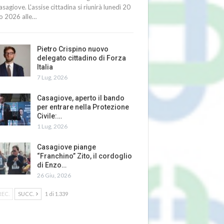
asagiove. L'assise cittadina si riunirà lunedì 20
io 2026 alle…
Pietro Crispino nuovo
delegato cittadino di Forza
Italia
7 Lug, 2026
Casagiove, aperto il bando
per entrare nella Protezione
Civile:…
1 Lug, 2026
Casagiove piange
“Franchino” Zito, il cordoglio
di Enzo…
26 Giu, 2026
REC.
SUCC.
1 di 1.339