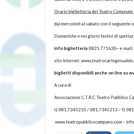
Orario biglietteria del Teatro Comunale
dal mercoledì al sabato con il seguente
Domeniche e nei giorni festivi di spettac
info biglietteria
0825.771620
–
e-mail:
sito internet: www.teatrocarlogesualdo.
biglietti disponibili anche on line su w
A cura di
Associazione C.T.R.C Teatro Pubblico 
t| 081.7345210 / 081.7345213 – f| 08
www.teatropubblicocampano.com –
inf