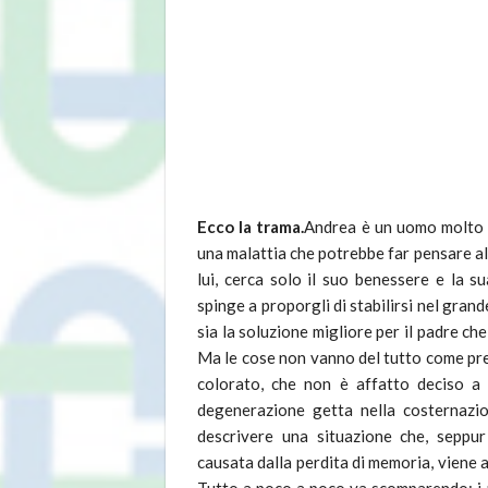
Ecco la trama.
Andrea è un uomo molto a
una malattia che potrebbe far pensare al 
lui, cerca solo il suo benessere e la s
spinge a proporgli di stabilirsi nel gran
sia la soluzione migliore per il padre ch
Ma le cose non vanno del tutto come pre
colorato, che non è affatto deciso a 
degenerazione getta nella costernazion
descrivere una situazione che, seppu
causata dalla perdita di memoria, viene
Tutto a poco a poco va scomparendo: i pun