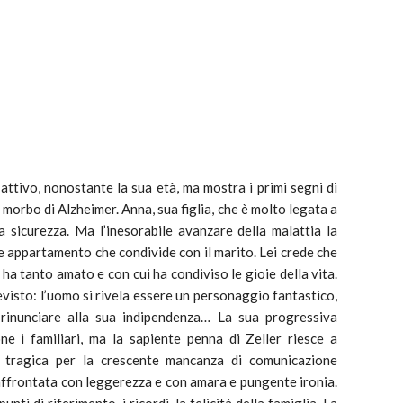
ttivo, nonostante la sua età, ma mostra i primi segni di
morbo di Alzheimer. Anna, sua figlia, che è molto legata a
ua sicurezza. Ma l’inesorabile avanzare della malattia la
de appartamento che condivide con il marito. Lei crede che
e ha tanto amato e con cui ha condiviso le gioie della vita.
visto: l’uomo si rivela essere un personaggio fantastico,
rinunciare alla sua indipendenza… La sua progressiva
e i familiari, ma la sapiente penna di Zeller riesce a
r tragica per la crescente mancanza di comunicazione
 affrontata con leggerezza e con amara e pungente ironia.
ti di riferimento, i ricordi, la felicità della famiglia. La