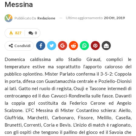
Messina
Ultimo aggiornamento
20 Ott, 2019
Pubblicato Da
Redazione
827
0
Condividi
Domenica caldissima allo Stadio Giraud, complici le
temperature estive ma soprattutto l’apporto caloroso del
pubblico oplontino. Mister Parlato conferma il 3-5-2: Coppola
in porta, difesa con Guastamacchia centrale e Poziello-Dionisi
ai lati. Gatto nel ruolo di regista, Osuji e Tascone intermedi di
centrocampo ed il duo Cavucci-Rondinella sulle fasce. Davanti
la coppia gol costituita da Federico Cerone ed Angelo
Scalzone. L’FC Messina di Mister Costantino schiera: Aiello,
Giuffrida, Marchetti, Carbonaro, Fissore, Melillo, Casella,
Brunetti, Correnti, Coria e Bevis. L’inizio di match è ragionato,
con gli ospiti che tengono il pallino del gioco ed il Savoia che