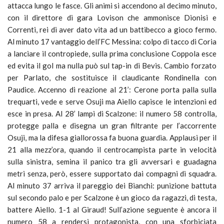
attacca lungo le fasce. Gli animi si accendono al decimo minuto,
con il direttore di gara Lovison che ammonisce Dionisi e
Correnti, rei di aver dato vita ad un battibecco a gioco fermo.
Al minuto 17 vantaggio dell’FC Messina: colpo di tacco di Coria
a lanciare il contropiede, sulla prima conclusione Coppola esce
ed evita il gol ma nulla può sul tap-in di Bevis. Cambio forzato
per Parlato, che sostituisce il claudicante Rondinella con
Paudice. Accenno di reazione al 21’: Cerone porta palla sulla
trequarti, vede e serve Osuji ma Aiello capisce le intenzioni ed
esce in presa. Al 28’ lampi di Scalzone: il numero 58 controlla,
protegge palla e disegna un gran filtrante per l’accorrente
Osuji, ma la difesa giallorossa fa buona guardia. Applausi per il
21 alla mezz’ora, quando il centrocampista parte in velocità
sulla sinistra, semina il panico tra gli avversari e guadagna
metri senza, però, essere supportato dai compagni di squadra.
Al minuto 37 arriva il pareggio dei Bianchi: punizione battuta
sul secondo palo e per Scalzone è un gioco da ragazzi, di testa,
battere Aiello. 1-1 al Giraud! Sull’azione seguente è ancora il
numero 58 a rendersi protagonista, con una sforbiciata