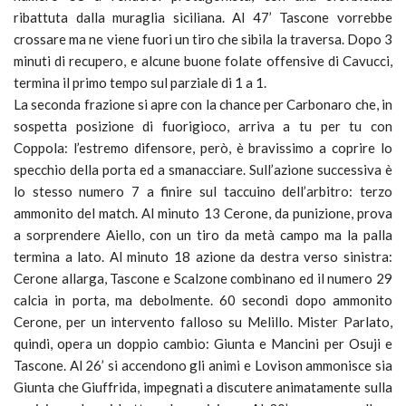
ribattuta dalla muraglia siciliana. Al 47’ Tascone vorrebbe
crossare ma ne viene fuori un tiro che sibila la traversa. Dopo 3
minuti di recupero, e alcune buone folate offensive di Cavucci,
termina il primo tempo sul parziale di 1 a 1.
La seconda frazione si apre con la chance per Carbonaro che, in
sospetta posizione di fuorigioco, arriva a tu per tu con
Coppola: l’estremo difensore, però, è bravissimo a coprire lo
specchio della porta ed a smanacciare. Sull’azione successiva è
lo stesso numero 7 a finire sul taccuino dell’arbitro: terzo
ammonito del match. Al minuto 13 Cerone, da punizione, prova
a sorprendere Aiello, con un tiro da metà campo ma la palla
termina a lato. Al minuto 18 azione da destra verso sinistra:
Cerone allarga, Tascone e Scalzone combinano ed il numero 29
calcia in porta, ma debolmente. 60 secondi dopo ammonito
Cerone, per un intervento falloso su Melillo. Mister Parlato,
quindi, opera un doppio cambio: Giunta e Mancini per Osuji e
Tascone. Al 26’ si accendono gli animi e Lovison ammonisce sia
Giunta che Giuffrida, impegnati a discutere animatamente sulla