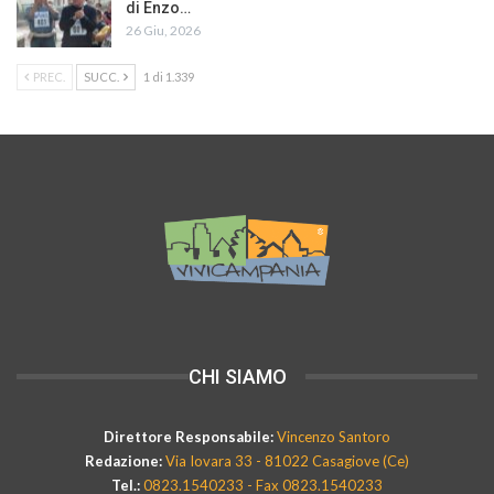
di Enzo…
26 Giu, 2026
PREC.
SUCC.
1 di 1.339
CHI SIAMO
Direttore Responsabile:
Vincenzo Santoro
Redazione:
Via Iovara 33 - 81022 Casagiove (Ce)
Tel.:
0823.1540233 - Fax 0823.1540233