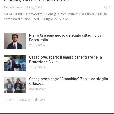
Redazione
19 Lug, 2026
0
CASAGIOVE – Convocato il Consiglio comunale di Casagiove. L'assise
cittadina si riunirà lunedì 20 luglio 2026 alle…
Pietro Crispino nuovo delegato cittadino di
Forza Italia
7 Lug, 2026
Casagiove, aperto il bando per entrare nella
Protezione Civile:…
1 Lug, 2026
Casagiove piange “Franchino” Zito, il cordoglio
di Enzo…
26 Giu, 2026
PREC.
SUCC.
1 di 1.339