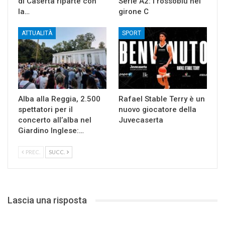
di Caserta riparte con
Serie A2: i rossoblù nel
la…
girone C
ATTUALITÀ
SPORT
Alba alla Reggia, 2.500
Rafael Stable Terry è un
spettatori per il
nuovo giocatore della
concerto all’alba nel
Juvecaserta
Giardino Inglese:…
PREC.
SUCC.
Lascia una risposta