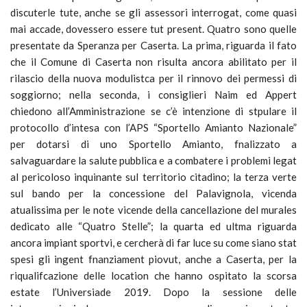
discuterle tute, anche se gli assessori interrogat, come quasi
mai accade, dovessero essere tut present. Quatro sono quelle
presentate da Speranza per Caserta. La prima, riguarda il fato
che il Comune di Caserta non risulta ancora abilitato per il
rilascio della nuova modulistca per il rinnovo dei permessi di
soggiorno; nella seconda, i consiglieri Naim ed Appert
chiedono all’Amministrazione se c’è intenzione di stpulare il
protocollo d’intesa con l’APS “Sportello Amianto Nazionale”
per dotarsi di uno Sportello Amianto, fnalizzato a
salvaguardare la salute pubblica e a combatere i problemi legat
al pericoloso inquinante sul territorio citadino; la terza verte
sul bando per la concessione del Palavignola, vicenda
atualissima per le note vicende della cancellazione del murales
dedicato alle “Quatro Stelle”; la quarta ed ultma riguarda
ancora impiant sportvi, e cercherà di far luce su come siano stat
spesi gli ingent fnanziament piovut, anche a Caserta, per la
riqualifcazione delle location che hanno ospitato la scorsa
estate l’Universiade 2019. Dopo la sessione delle