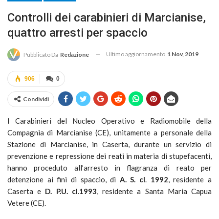
Controlli dei carabinieri di Marcianise,
quattro arresti per spaccio
Ultimo aggiornamento
1 Nov, 2019
Pubblicato Da
Redazione
906
0
Condividi
I Carabinieri del Nucleo Operativo e Radiomobile della
Compagnia di Marcianise (CE), unitamente a personale della
Stazione di Marcianise, in Caserta, durante un servizio di
prevenzione e repressione dei reati in materia di stupefacenti,
hanno proceduto all’arresto in flagranza di reato per
detenzione ai fini di spaccio, di
A. S. cl
.
1992
, residente a
Caserta e
D. P.U. cl
.
1993
, residente a Santa Maria Capua
Vetere (CE).