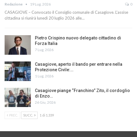
Redazione
19 Lug, 2026
0
CASAGIOVE – Convocato il Consiglio comunale di Casagiove. L'assise
cittadina si riunirà lunedì 20 luglio 2026 alle…
Pietro Crispino nuovo delegato cittadino di
Forza Italia
7 Lug, 2026
Casagiove, aperto il bando per entrare nella
Protezione Civile:…
1 Lug, 2026
Casagiove piange “Franchino” Zito, il cordoglio
di Enzo…
26 Giu, 2026
PREC.
SUCC.
1 di 1.339