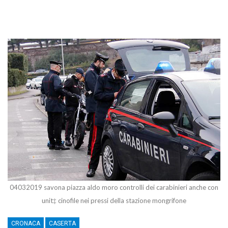
04032019 savona piazza aldo moro controlli dei carabinieri anche con
unit‡ cinofile nei pressi della stazione mongrifone
CRONACA
CASERTA