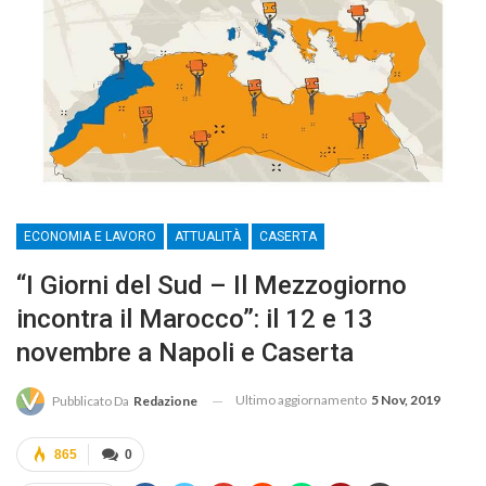
ECONOMIA E LAVORO
ATTUALITÀ
CASERTA
“I Giorni del Sud – Il Mezzogiorno
incontra il Marocco”: il 12 e 13
novembre a Napoli e Caserta
Ultimo aggiornamento
5 Nov, 2019
Pubblicato Da
Redazione
865
0