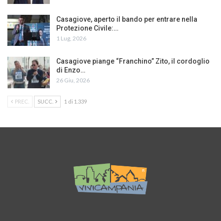
Casagiove, aperto il bando per entrare nella
Protezione Civile:…
1 Lug, 2026
Casagiove piange “Franchino” Zito, il cordoglio
di Enzo…
26 Giu, 2026
PREC.
SUCC.
1 di 1.339