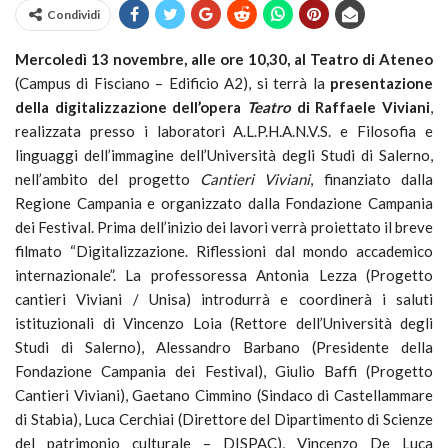
Condividi
Mercoledì 13 novembre, alle ore 10,30, al Teatro di Ateneo
(Campus di Fisciano – Edificio A2), si terrà la
presentazione
della digitalizzazione dell’opera
Teatro
di Raffaele Viviani
,
realizzata presso i laboratori A.L.P.H.A.N.V.S. e Filosofia e
linguaggi dell’immagine dell’Università degli Studi di Salerno,
nell’ambito del progetto
Cantieri Viviani
, finanziato dalla
Regione Campania e organizzato dalla Fondazione Campania
dei Festival. Prima dell’inizio dei lavori verrà proiettato il breve
filmato “Digitalizzazione. Riflessioni dal mondo accademico
internazionale”. La professoressa Antonia Lezza (Progetto
cantieri Viviani / Unisa) introdurrà e coordinerà i saluti
istituzionali di Vincenzo Loia (Rettore dell’Università degli
Studi di Salerno), Alessandro Barbano (Presidente della
Fondazione Campania dei Festival), Giulio Baffi (Progetto
Cantieri Viviani), Gaetano Cimmino (Sindaco di Castellammare
di Stabia), Luca Cerchiai (Direttore del Dipartimento di Scienze
del patrimonio culturale – DISPAC), Vincenzo De Luca