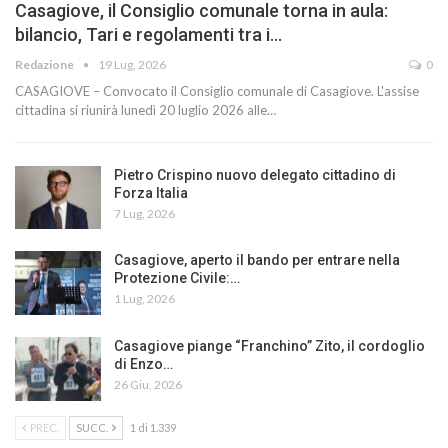
Casagiove, il Consiglio comunale torna in aula:
bilancio, Tari e regolamenti tra i…
Redazione
19 Lug, 2026
0
CASAGIOVE – Convocato il Consiglio comunale di Casagiove. L'assise
cittadina si riunirà lunedì 20 luglio 2026 alle…
Pietro Crispino nuovo delegato cittadino di
Forza Italia
7 Lug, 2026
Casagiove, aperto il bando per entrare nella
Protezione Civile:…
1 Lug, 2026
Casagiove piange “Franchino” Zito, il cordoglio
di Enzo…
26 Giu, 2026
PREC.
SUCC.
1 di 1.339