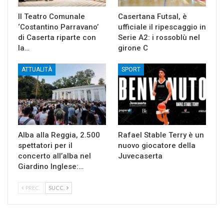
Il Teatro Comunale
Casertana Futsal, è
‘Costantino Parravano’
ufficiale il ripescaggio in
di Caserta riparte con
Serie A2: i rossoblù nel
la…
girone C
ATTUALITÀ
SPORT
Alba alla Reggia, 2.500
Rafael Stable Terry è un
spettatori per il
nuovo giocatore della
concerto all’alba nel
Juvecaserta
Giardino Inglese:…
PREC.
SUCC.