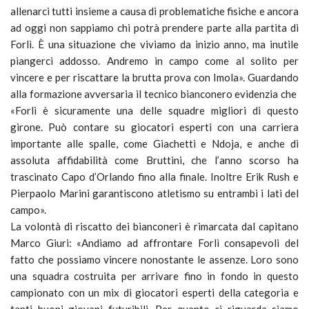
allenarci tutti insieme a causa di problematiche fisiche e ancora
ad oggi non sappiamo chi potrà prendere parte alla partita di
Forlì. È una situazione che viviamo da inizio anno, ma inutile
piangerci addosso. Andremo in campo come al solito per
vincere e per riscattare la brutta prova con Imola». Guardando
alla formazione avversaria il tecnico bianconero evidenzia che
«Forlì è sicuramente una delle squadre migliori di questo
girone. Può contare su giocatori esperti con una carriera
importante alle spalle, come Giachetti e Ndoja, e anche di
assoluta affidabilità come Bruttini, che l’anno scorso ha
trascinato Capo d’Orlando fino alla finale. Inoltre Erik Rush e
Pierpaolo Marini garantiscono atletismo su entrambi i lati del
campo».
La volontà di riscatto dei bianconeri è rimarcata dal capitano
Marco Giuri: «Andiamo ad affrontare Forlì consapevoli del
fatto che possiamo vincere nonostante le assenze. Loro sono
una squadra costruita per arrivare fino in fondo in questo
campionato con un mix di giocatori esperti della categoria e