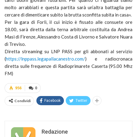
tanti buoni giovani futuribili. Per quanto ci riguarda siamo
molto arrabbiati e questa partita sarà un’altra battaglia per
cercare di dimenticare subito la brutta sconfitta subita in casa».
Per la gara di Forlì, il cui inizio è fissato alle consuete ore
18.00, sarà diretta dalla terna arbitrale costituita da Andrea
Masi di Firenze, Alessandro Costa di Livorno e Salvatore Nuara
di Treviso.
Diretta streaming su LNP PASS per gli abbonati al servizio
(
https://lnppass.
legapallacanestro.com/
) e radiocronaca
diretta sulle frequenze di Radioprimarete Caserta (95.00 Mhz
FM)
956
0
Condividi
Facebook
Twitter
Redazione