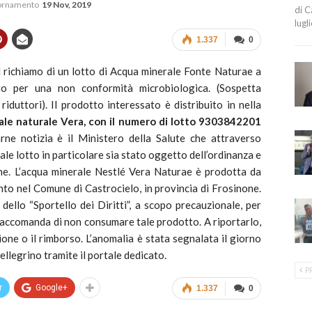
iornamento
19 Nov, 2019
di C
lugl
1.337
0
il richiamo di un lotto di Acqua minerale Fonte Naturae a
to per una non conformità microbiologica. (Sospetta
iduttori). Il prodotto interessato è distribuito in nella
le naturale Vera, con il numero di lotto 9303842201
rne notizia è il Ministero della Salute che attraverso
ale lotto in particolare sia stato oggetto dell’ordinanza e
one. L’acqua minerale Nestlé Vera Naturae è prodotta da
o nel Comune di Castrocielo, in provincia di Frosinone.
ello “Sportello dei Diritti”, a scopo precauzionale, per
 raccomanda di non consumare tale prodotto. A riportarlo,
ione o il rimborso. L’anomalia è stata segnalata il giorno
llegrino tramite il portale dedicato.
P
r
Google+
1.337
0