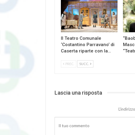
Il Teatro Comunale
“Baob
‘Costantino Parravano’ di
Masch
Caserta riparte con la…
“Teat
PREC.
SUCC.
Lascia una risposta
L'indiriz