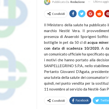
Ultimo agg
Pubblicato Da
Redazione
Condividi
Il Ministero della salute ha pubblicato 
marchio Nestlé Vera. Il provvedimen
presenza di Anaerobi Sporigeni Solfito r
bottiglie in pet da 50 cl di
acqua minera
con data di scadenza 10/2020.
A da
un comunicato ufficiale ha specificato qu
i motivi che hanno portato alla decisi
SANPELLEGRINO S.P.A.. nello stabiliment
Pertanto Giovanni D’Agata, presidente d
una tutela della salute dei consumatori
quindi, nel punto vendita per la sostituz
11 novembre al servizio da Nestlè-San Pe
Condividi
Facebook
Twitte