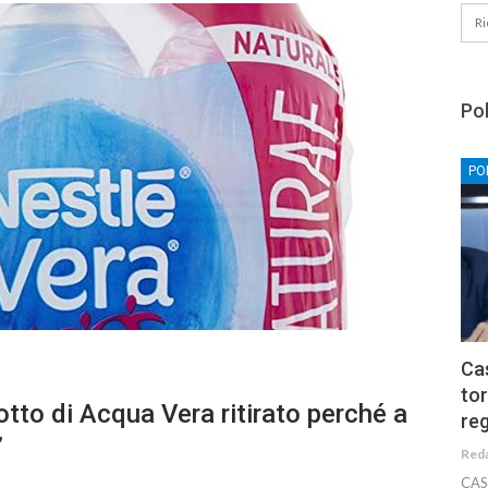
Pol
PO
Cas
tor
to di Acqua Vera ritirato perché a
reg
”
Red
CAS