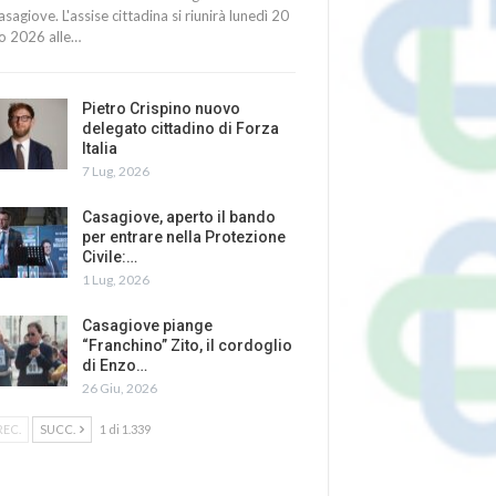
asagiove. L'assise cittadina si riunirà lunedì 20
io 2026 alle…
Pietro Crispino nuovo
delegato cittadino di Forza
Italia
7 Lug, 2026
Casagiove, aperto il bando
per entrare nella Protezione
Civile:…
1 Lug, 2026
Casagiove piange
“Franchino” Zito, il cordoglio
di Enzo…
26 Giu, 2026
REC.
SUCC.
1 di 1.339