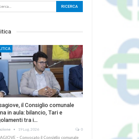
itica
LITICA
agiove, il Consiglio comunale
na in aula: bilancio, Tari e
olamenti tra i…
azione
19 Lug, 2026
0
AGIOVE – Convocato il Consiglio comunale