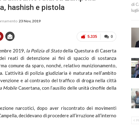
di C
a, hashish e pistola
lugl
iornamento
23 Nov, 2019
5.335
0
vembre 2019,
la Polizia di Stato
della Questura di Caserta
dei reati di detenzione ai fini di spaccio di sostanza
arma comune da sparo, nonché, relativo munizionamento,
. L’attività di polizia giudiziaria è maturata nell’ambito
venzione e al contrasto del traffico di droga nella città
a Mobile
Casertana, con l’ausilio delle unità cinofile della
 sezione narcotici, dopo aver riscontrato dei movimenti
 Zampella, decidevano di procedere all’irruzione all’interno
P