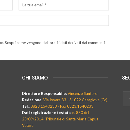
am.
Scopri come vengono elaborati i dati derivati dai commenti
.
CHI SIAMO
SEG
Direttore Responsabile:
Vincenzo Santoro
Redazione:
Via Iovara 33 - 81022 Casagiove (Ce)
Tel.:
0823.1540233 - Fax 0823.1540233
Dati registrazione testata:
n. 830 del
23/09/2014, Tribunale di Santa Maria Capua
Vetere