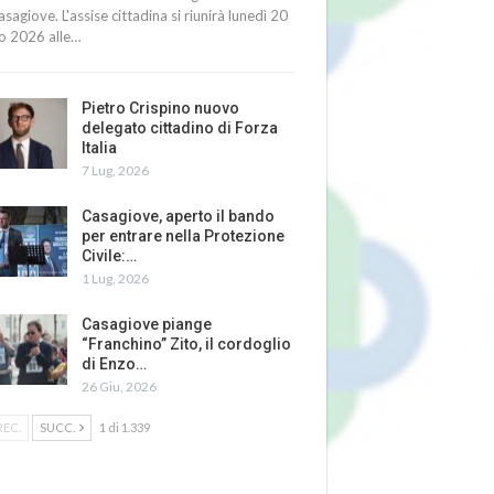
asagiove. L'assise cittadina si riunirà lunedì 20
io 2026 alle…
Pietro Crispino nuovo
delegato cittadino di Forza
Italia
7 Lug, 2026
Casagiove, aperto il bando
per entrare nella Protezione
Civile:…
1 Lug, 2026
Casagiove piange
“Franchino” Zito, il cordoglio
di Enzo…
26 Giu, 2026
REC.
SUCC.
1 di 1.339