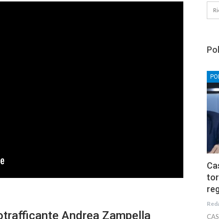
Pol
PO
Cas
tor
reg
Red
otrafficante Andrea Zampella
CAS