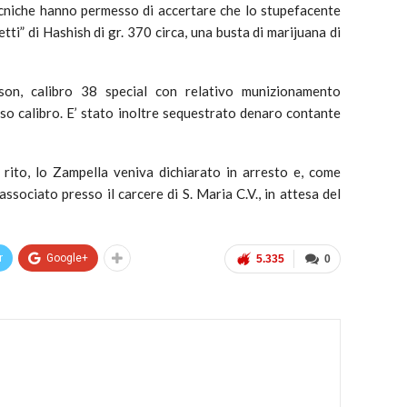
tecniche hanno permesso di accertare che lo stupefacente
etti” di Hashish di gr. 370 circa, una busta di marijuana di
on, calibro 38 special con relativo munizionamento
sso calibro. E’ stato inoltre sequestrato denaro contante
i rito, lo Zampella veniva dichiarato in arresto e, come
ssociato presso il carcere di S. Maria C.V., in attesa del
r
Google+
5.335
0