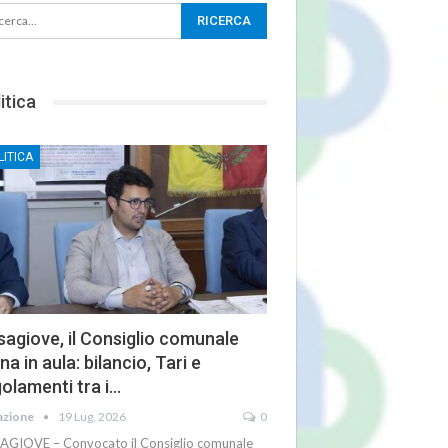
itica
LITICA
agiove, il Consiglio comunale
na in aula: bilancio, Tari e
olamenti tra i…
azione
19 Lug, 2026
0
AGIOVE – Convocato il Consiglio comunale