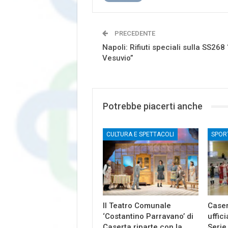
PRECEDENTE
Napoli: Rifiuti speciali sulla SS268 
Vesuvio”
Potrebbe piacerti anche
CULTURA E SPETTACOLI
SPOR
Il Teatro Comunale
Caser
‘Costantino Parravano’ di
uffici
Caserta riparte con la…
Serie