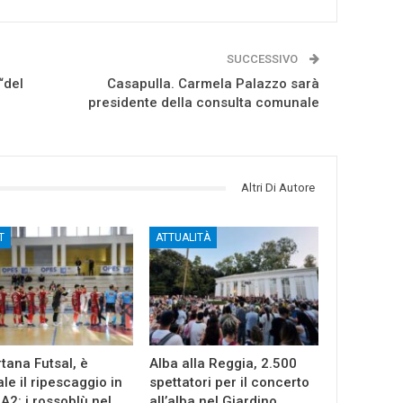
SUCCESSIVO
“del
Casapulla. Carmela Palazzo sarà
presidente della consulta comunale
Altri Di Autore
T
ATTUALITÀ
tana Futsal, è
Alba alla Reggia, 2.500
ale il ripescaggio in
spettatori per il concerto
 A2: i rossoblù nel
all’alba nel Giardino