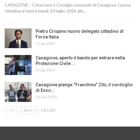
CASAGIOVE – Convocato il Consiglio comunale di Casagiove. L'assise
cittadina si riunirà lunedì 20 luglio 2026 alle…
Pietro Crispino nuovo delegato cittadino di
Forza Italia
7 Lug, 2026
Casagiove, aperto il bando per entrare nella
Protezione Civile:…
1 Lug, 2026
Casagiove piange “Franchino” Zito, il cordoglio
di Enzo…
26 Giu, 2026
PREC.
SUCC.
1 di 1.339