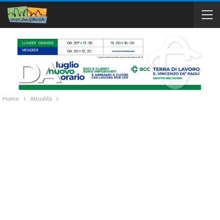
Home
Attualità