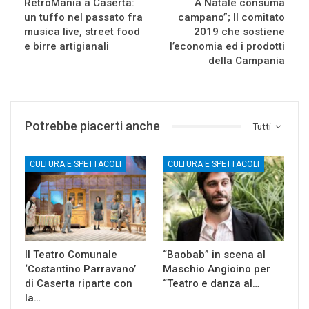
RetròMania a Caserta:
A Natale consuma
un tuffo nel passato fra
campano”; Il comitato
musica live, street food
2019 che sostiene
e birre artigianali
l’economia ed i prodotti
della Campania
Potrebbe piacerti anche
Tutti
CULTURA E SPETTACOLI
CULTURA E SPETTACOLI
Il Teatro Comunale
“Baobab” in scena al
‘Costantino Parravano’
Maschio Angioino per
di Caserta riparte con
“Teatro e danza al…
la…