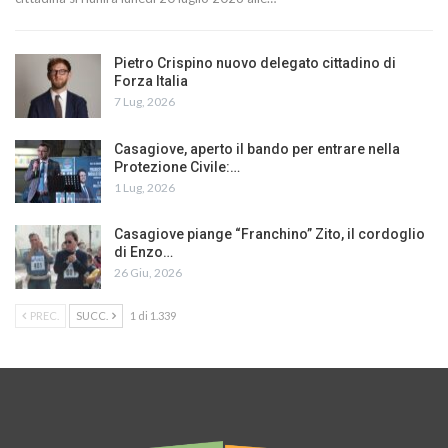
Pietro Crispino nuovo delegato cittadino di
Forza Italia
7 Lug, 2026
Casagiove, aperto il bando per entrare nella
Protezione Civile:…
1 Lug, 2026
Casagiove piange “Franchino” Zito, il cordoglio
di Enzo…
26 Giu, 2026
PREC.
SUCC.
1 di 1.339