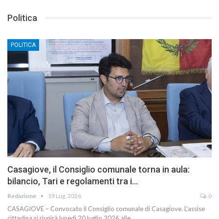
Politica
POLITICA
Casagiove, il Consiglio comunale torna in aula:
bilancio, Tari e regolamenti tra i…
Redazione
19 Lug, 2026
0
CASAGIOVE – Convocato il Consiglio comunale di Casagiove. L'assise
cittadina si riunirà lunedì 20 luglio 2026 alle…