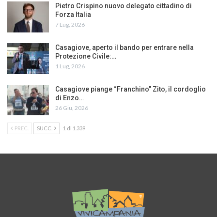
Pietro Crispino nuovo delegato cittadino di
Forza Italia
7 Lug, 2026
Casagiove, aperto il bando per entrare nella
Protezione Civile:…
1 Lug, 2026
Casagiove piange “Franchino” Zito, il cordoglio
di Enzo…
26 Giu, 2026
PREC.
SUCC.
1 di 1.339