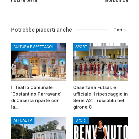
nostra terra”
Borbonica
Potrebbe piacerti anche
Tutti
CULTURA E SPETTACOLI
SPORT
Il Teatro Comunale
Casertana Futsal, è
‘Costantino Parravano’
ufficiale il ripescaggio in
di Caserta riparte con
Serie A2: i rossoblù nel
la…
girone C
ATTUALITÀ
SPORT