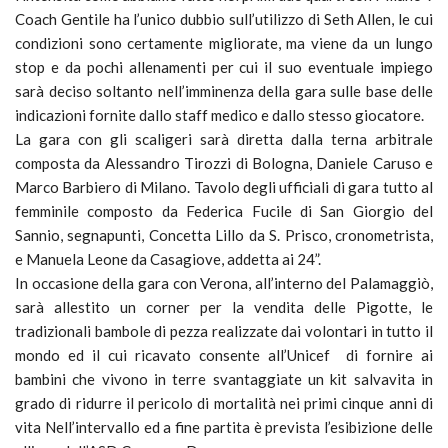
Coach Gentile ha l’unico dubbio sull’utilizzo di Seth Allen, le cui
condizioni sono certamente migliorate, ma viene da un lungo
stop e da pochi allenamenti per cui il suo eventuale impiego
sarà deciso soltanto nell’imminenza della gara sulle base delle
indicazioni fornite dallo staff medico e dallo stesso giocatore.
La gara con gli scaligeri sarà diretta dalla terna arbitrale
composta da Alessandro Tirozzi di Bologna, Daniele Caruso e
Marco Barbiero di Milano. Tavolo degli ufficiali di gara tutto al
femminile composto da Federica Fucile di San Giorgio del
Sannio, segnapunti, Concetta Lillo da S. Prisco, cronometrista,
e Manuela Leone da Casagiove, addetta ai 24”.
In occasione della gara con Verona, all’interno del Palamaggiò,
sarà allestito un corner per la vendita delle Pigotte, le
tradizionali bambole di pezza realizzate dai volontari in tutto il
mondo ed il cui ricavato consente all’Unicef di fornire ai
bambini che vivono in terre svantaggiate un kit salvavita in
grado di ridurre il pericolo di mortalità nei primi cinque anni di
vita Nell’intervallo ed a fine partita è prevista l’esibizione delle