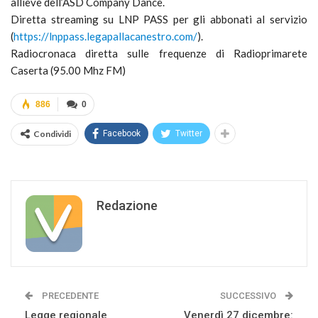
allieve dell’ASD Company Dance.
Diretta streaming su LNP PASS per gli abbonati al servizio
(
https://lnppass.
legapallacanestro.com/
).
Radiocronaca diretta sulle frequenze di Radioprimarete
Caserta (95.00 Mhz FM)
886
0
Condividi
Facebook
Twitter
Redazione
PRECEDENTE
SUCCESSIVO
Legge regionale
Venerdì 27 dicembre: