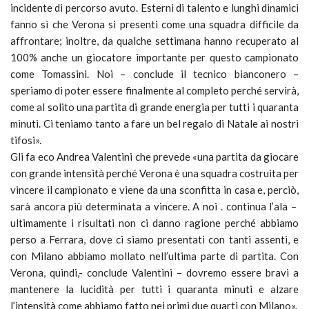
incidente di percorso avuto. Esterni di talento e lunghi dinamici
fanno sì che Verona si presenti come una squadra difficile da
affrontare; inoltre, da qualche settimana hanno recuperato al
100% anche un giocatore importante per questo campionato
come Tomassini. Noi – conclude il tecnico bianconero –
speriamo di poter essere finalmente al completo perché servirà,
come al solito una partita di grande energia per tutti i quaranta
minuti. Ci teniamo tanto a fare un bel regalo di Natale ai nostri
tifosi».
Gli fa eco Andrea Valentini che prevede «una partita da giocare
con grande intensità perché Verona è una squadra costruita per
vincere il campionato e viene da una sconfitta in casa e, perciò,
sarà ancora più determinata a vincere. A noi . continua l’ala –
ultimamente i risultati non ci danno ragione perché abbiamo
perso a Ferrara, dove ci siamo presentati con tanti assenti, e
con Milano abbiamo mollato nell’ultima parte di partita. Con
Verona, quindi,- conclude Valentini – dovremo essere bravi a
mantenere la lucidità per tutti i quaranta minuti e alzare
l’intensità come abbiamo fatto nei primi due quarti con Milano».