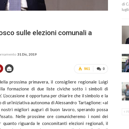
di C
lugl
Bosco sulle elezioni comunali a
iornamento
31 Dic, 2019
961
0
della prossima primavera, il consigliere regionale Luigi
a formazione di due liste civiche sotto i simboli di
. L’occasione è opportuna per chiarire che il simbolo e la
to di un’iniziativa autonoma di Alessandro Tartaglione: «al
nostri migliori auguri di buon lavoro, sperando possa
P
efissato. Nelle prossime ore comunicheremo i nomi dei
er quanto riguarda le concomitanti elezioni regionali, il