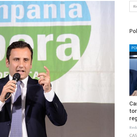
Pol
PO
Cas
tor
reg
Red
CAS