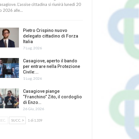
asagiove. L'assise cittadina si riunirà lunedì 20
io 2026 alle…
Pietro Crispino nuovo
delegato cittadino di Forza
Italia
7 Lug, 2026
Casagiove, aperto il bando
per entrare nella Protezione
Civile:…
1 Lug, 2026
Casagiove piange
“Franchino” Zito, il cordoglio
di Enzo…
26 Giu, 2026
REC.
SUCC.
1 di 1.339