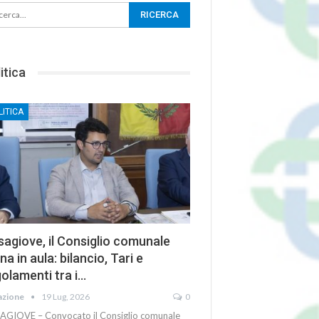
itica
LITICA
agiove, il Consiglio comunale
na in aula: bilancio, Tari e
olamenti tra i…
azione
19 Lug, 2026
0
AGIOVE – Convocato il Consiglio comunale