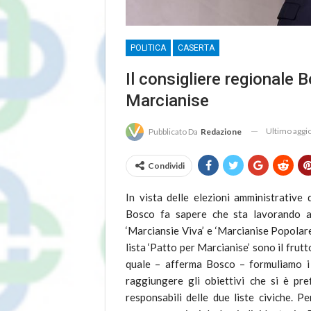
POLITICA
CASERTA
Il consigliere regionale 
Marcianise
Ultimo agg
Pubblicato Da
Redazione
Condividi
In vista delle elezioni amministrative 
Bosco fa sapere che sta lavorando all
‘Marciansie Viva’ e ‘Marcianise Popolare’
lista ‘Patto per Marcianise’ sono il frut
quale – afferma Bosco – formuliamo i 
raggiungere gli obiettivi che si è pr
responsabili delle due liste civiche. P