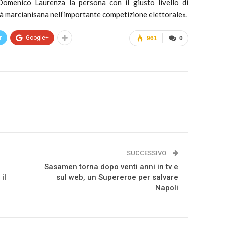
Domenico Laurenza la persona con il giusto livello di
à marcianisana nell’importante competizione elettorale».
r
Google+
961
0
SUCCESSIVO
Sasamen torna dopo venti anni in tv e
il
sul web, un Supereroe per salvare
Napoli