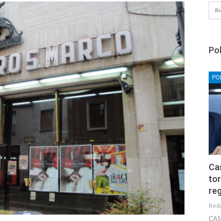
Pol
PO
Cas
tor
reg
Red
CAS