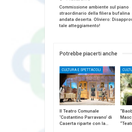
Commissione ambiente sul piano
straordinario della filiera bufalina
andata deserta. Oliviero: Disappr
tale atteggiamento!
Potrebbe piacerti anche
CULTURA E SPETTACOLI
CULT
Il Teatro Comunale
“Baob
‘Costantino Parravano’ di
Masch
Caserta riparte con la…
“Teat