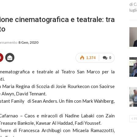
di C
lugl
ione cinematografica e teatrale: tra
to
iornamento
8 Gen, 2020
1.374
0
inematografica e teatrale al Teatro San Marco per la
ti.
m Maria Regina di Scozia di Josie Rourkecon con Saoirse
 Alwyn, David Tennant.
stant Family di Sean Anders. Un film con Mark Wahlberg,
afarnao – Caos e miracoli di Nadine Labaki con Zain
P
Treasure Bankole, Kawsar Al Haddad, Fadi Youssef.
vere di Francesca Archibugi con Micaela Ramazzotti,