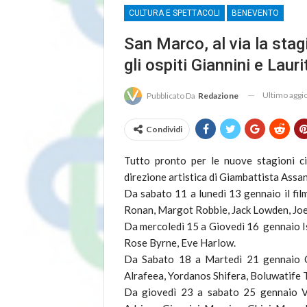
CULTURA E SPETTACOLI
BENEVENTO
San Marco, al via la stag
gli ospiti Giannini e Lauri
Ultimo agg
Pubblicato Da
Redazione
Condividi
Tutto pronto per le nuove stagioni c
direzione artistica di Giambattista Assan
Da sabato 11 a lunedì 13 gennaio il fil
Ronan, Margot Robbie, Jack Lowden, Joe
Da mercoledì 15 a Giovedì 16 gennaio I
Rose Byrne, Eve Harlow.
Da Sabato 18 a Martedì 21 gennaio C
Alrafeea, Yordanos Shifera, Boluwatife 
Da giovedì 23 a sabato 25 gennaio Vi