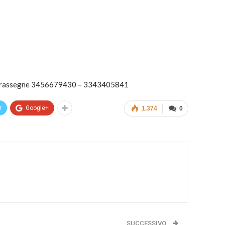
 le rassegne 3456679430 – 3343405841
r
Google+
1.374
0
SUCCESSIVO