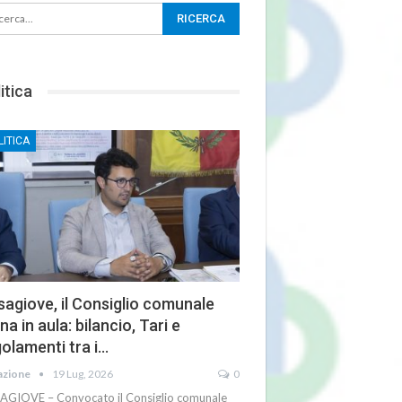
itica
LITICA
agiove, il Consiglio comunale
na in aula: bilancio, Tari e
olamenti tra i…
azione
19 Lug, 2026
0
AGIOVE – Convocato il Consiglio comunale