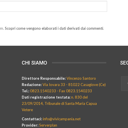
am.
Scopri come vengono elaborati i dati derivati dai commenti
.
CHI SIAMO
SEG
Direttore Responsabile:
Vincenzo Santoro
Redazione:
Via Iovara 33 - 81022 Casagiove (Ce)
Tel.:
0823.1540233 - Fax 0823.1540233
Dati registrazione testata:
n. 830 del
23/09/2014, Tribunale di Santa Maria Capua
Vetere
Contattaci:
info@vivicampania.net
Provider:
Serverplan