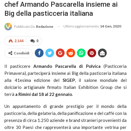
chef Armando Pascarella insieme ai
Big della pasticceria italiana
Ultimo aggiornamento
14 Gen, 2020
Pubblicato Da
Redazione
2.144
0
Condividi
Il pasticcere
Armando Pascarella di Polvica
(Pasticceria
Primavera), parteciperà insieme ai Big della pasticceria italiana
alla 41esima edizione del
SIGEP
, il salone mondiale del
dolciario artigianale firmato Italian Exhibition Group che si
terrà
a Rimini dal 18 al 22 gennaio
.
Un appuntamento di grande prestigio per il mondo della
pasticceria, della gelateria, della panificazione e del caffè con la
presenza di circa 1.250 aziende e brand stranieri provenienti da
oltre 30 Paesi che rappresenterà una importante vetrina per