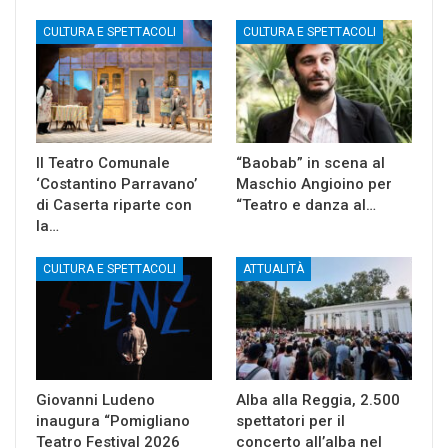
CULTURA E SPETTACOLI
CULTURA E SPETTACOLI
Il Teatro Comunale
“Baobab” in scena al
‘Costantino Parravano’
Maschio Angioino per
di Caserta riparte con
“Teatro e danza al…
la…
CULTURA E SPETTACOLI
ATTUALITÀ
Giovanni Ludeno
Alba alla Reggia, 2.500
inaugura “Pomigliano
spettatori per il
Teatro Festival 2026
concerto all’alba nel