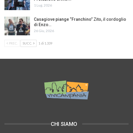
1 Lug, 2026
Casagiove piange “Franchino” Zito, il cordoglio
di Enzo…
26 Giu, 2026
PREC.
SUCC.
1 di 1.339
CHI SIAMO