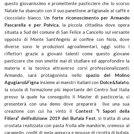
questo giovanissimo e promettente pasticciere che lo scorso
Natale ha sbancato con il suo panettone artigianale al caffè e
cioccolato bianco. U
n forte riconoscimento per Armando
Pascarella e per Polvica
, la piccola cittadina dove opera
situata a Sud del comune di San Felice a Cancello sul versante
opposto di Monte Sant’Angelo al confine con Nola, dove
diverse sono le produzioni agroalimentari, oggi sotto i
riflettori grazie a giovani talenti come questo giovane
pasticcere che non smette mai di studiare ed approfondire la
materia e la tecnica attraverso corsi professionalizzanti.
Armando, sarà protagonista nello
spazio del Molino
Agugiaro&Figna
insieme ai maestri italiani con
Dolce&Salato
,
la scuola di formazione più importante del Centro Sud Italia
presso la quale ha conseguito il Master di pasticceria, si
presenterà con una demo dove preparerà live una sua
creazione con cui ha vinto il
Contest “I Sapori della
Filiera” dell’edizione 2019 del Bufala Fest
,
si tratta di una
crostata realizzata con pasta frolla alle mandorle, cremoso al
caramello, confit di mela annurca e mousse di ricotta di bufala.