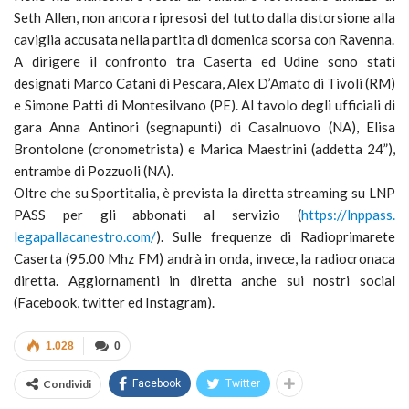
Seth Allen, non ancora ripresosi del tutto dalla distorsione alla
caviglia accusata nella partita di domenica scorsa con Ravenna.
A dirigere il confronto tra Caserta ed Udine sono stati
designati Marco Catani di Pescara, Alex D’Amato di Tivoli (RM)
e Simone Patti di Montesilvano (PE). Al tavolo degli ufficiali di
gara Anna Antinori (segnapunti) di Casalnuovo (NA), Elisa
Brontolone (cronometrista) e Marica Maestrini (addetta 24”),
entrambe di Pozzuoli (NA).
Oltre che su Sportitalia, è prevista la diretta streaming su LNP
PASS per gli abbonati al servizio (
https://lnppass.
legapallacanestro.com/
). Sulle frequenze di Radioprimarete
Caserta (95.00 Mhz FM) andrà in onda, invece, la radiocronaca
diretta. Aggiornamenti in diretta anche sui nostri social
(Facebook, twitter ed Instagram).
1.028
0
Condividi
Facebook
Twitter