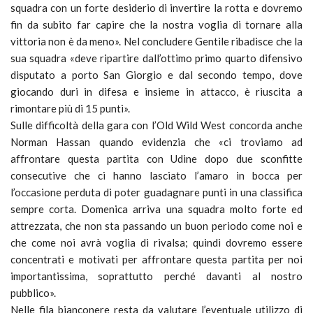
squadra con un forte desiderio di invertire la rotta e dovremo
fin da subito far capire che la nostra voglia di tornare alla
vittoria non è da meno». Nel concludere Gentile ribadisce che la
sua squadra «deve ripartire dall’ottimo primo quarto difensivo
disputato a porto San Giorgio e dal secondo tempo, dove
giocando duri in difesa e insieme in attacco, è riuscita a
rimontare più di 15 punti».
Sulle difficoltà della gara con l’Old Wild West concorda anche
Norman Hassan quando evidenzia che «ci troviamo ad
affrontare questa partita con Udine dopo due sconfitte
consecutive che ci hanno lasciato l’amaro in bocca per
l’occasione perduta di poter guadagnare punti in una classifica
sempre corta. Domenica arriva una squadra molto forte ed
attrezzata, che non sta passando un buon periodo come noi e
che come noi avrà voglia di rivalsa; quindi dovremo essere
concentrati e motivati per affrontare questa partita per noi
importantissima, soprattutto perché davanti al nostro
pubblico».
Nelle fila bianconere resta da valutare l’eventuale utilizzo di