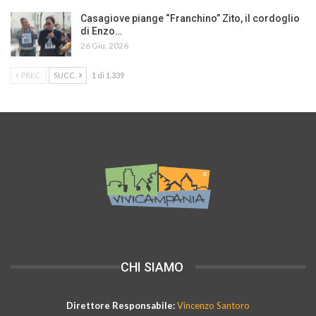
Casagiove piange “Franchino” Zito, il cordoglio
di Enzo…
26 Giu, 2026
PREC.
SUCC.
1 di 1.339
CHI SIAMO
Direttore Responsabile:
Vincenzo Santoro