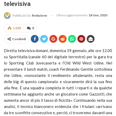
televisiva
Ultimo aggiornamento
18 Gen, 2020
Pubblicato Da
Redazione
1.028
0
Condividi
Diretta televisiva domani, domenica 19 gennaio, alle ore 12.00
su Sportitalia (canale 60 del digitale terrestre) per la gara tra
lo Sporting Club Juvecaserta e l’Old Wild West Udine. Nel
presentare il lunch match, coach Ferdinando Gentile sottolinea
che Udine, «nonostante il rendimento altalenante, resta una
delle big di questo campionato e sicuramente dirà la sua fino
alla fine. È una squadra completa in tutti i reparti e da qualche
settimana ha aggiunto anche un giocatore come Gazzotti, che
aumenta ancor di più il tasso di fisicità». Continuando nella sua
analisi, il tecnico bianconero evidenzia che i friulani «arrivano
da tre sconfitte consecutive e, perciò, ci troveremo davanti una