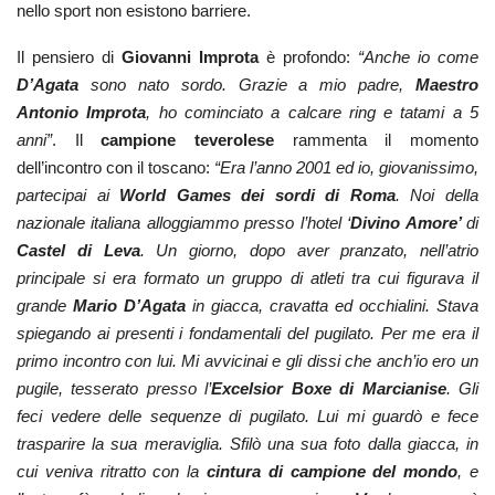
nello sport non esistono barriere.
Il pensiero di
Giovanni Improta
è profondo:
“Anche io come
D’Agata
sono nato sordo. Grazie a mio padre,
Maestro
Antonio Improta
, ho cominciato a calcare ring e tatami a 5
anni”
. Il
campione teverolese
rammenta il momento
dell’incontro con il toscano:
“Era l’anno 2001 ed io, giovanissimo,
partecipai ai
World Games dei sordi di Roma
. Noi della
nazionale italiana alloggiammo presso l’hotel ‘
Divino Amore’
di
Castel di Leva
. Un giorno, dopo aver pranzato, nell’atrio
principale si era formato un gruppo di atleti tra cui figurava il
grande
Mario D’Agata
in giacca, cravatta ed occhialini. Stava
spiegando ai presenti i fondamentali del pugilato. Per me era il
primo incontro con lui. Mi avvicinai e gli dissi che anch’io ero un
pugile, tesserato presso l’
Excelsior Boxe di Marcianise
. Gli
feci vedere delle sequenze di pugilato. Lui mi guardò e fece
trasparire la sua meraviglia. Sfilò una sua foto dalla giacca, in
cui veniva ritratto con la
cintura di campione del mondo
, e