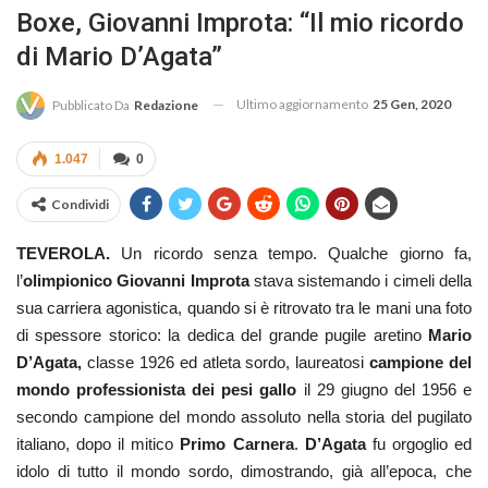
Boxe, Giovanni Improta: “Il mio ricordo
di Mario D’Agata”
Ultimo aggiornamento
25 Gen, 2020
Pubblicato Da
Redazione
1.047
0
Condividi
TEVEROLA.
Un ricordo senza tempo. Qualche giorno fa,
l’
olimpionico Giovanni Improta
stava sistemando i cimeli della
sua carriera agonistica, quando si è ritrovato tra le mani una foto
di spessore storico: la dedica del grande pugile aretino
Mario
D’Agata,
classe 1926 ed atleta sordo, laureatosi
campione del
mondo professionista dei pesi gallo
il 29 giugno del 1956 e
secondo campione del mondo assoluto nella storia del pugilato
italiano, dopo il mitico
Primo Carnera
.
D’Agata
fu orgoglio ed
idolo di tutto il mondo sordo, dimostrando, già all’epoca, che