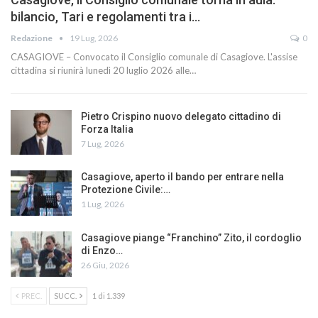
bilancio, Tari e regolamenti tra i…
Redazione
19 Lug, 2026
0
CASAGIOVE – Convocato il Consiglio comunale di Casagiove. L'assise
cittadina si riunirà lunedì 20 luglio 2026 alle…
Pietro Crispino nuovo delegato cittadino di
Forza Italia
7 Lug, 2026
Casagiove, aperto il bando per entrare nella
Protezione Civile:…
1 Lug, 2026
Casagiove piange “Franchino” Zito, il cordoglio
di Enzo…
26 Giu, 2026
PREC.
SUCC.
1 di 1.339