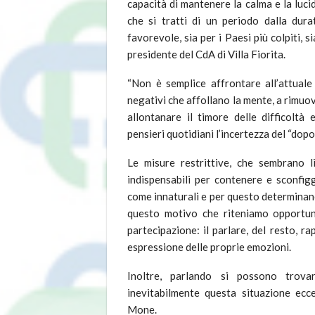
capacità di mantenere la calma e la luc
che si tratti di un periodo dalla durat
favorevole, sia per i Paesi più colpiti, s
presidente del CdA di Villa Fiorita.
“Non è semplice affrontare all’attuale
negativi che affollano la mente, a rimuov
allontanare il timore delle difficoltà
pensieri quotidiani l’incertezza del “dop
Le misure restrittive, che sembrano l
indispensabili per contenere e sconfi
come innaturali e per questo determinano 
questo motivo che riteniamo opportun
partecipazione: il parlare, del resto, r
espressione delle proprie emozioni.
Inoltre, parlando si possono trova
inevitabilmente questa situazione ecce
Mone.