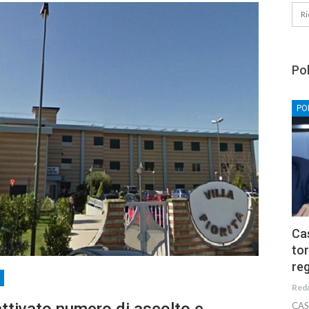
Pol
PO
Cas
tor
reg
Red
CAS