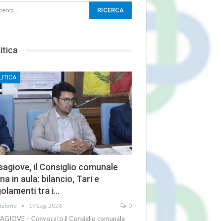
itica
LITICA
agiove, il Consiglio comunale
na in aula: bilancio, Tari e
olamenti tra i…
azione
19 Lug, 2026
0
AGIOVE – Convocato il Consiglio comunale