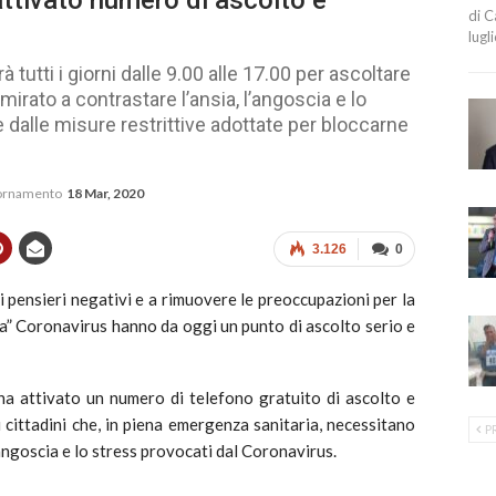
 attivato numero di ascolto e
di C
lugl
utti i giorni dalle 9.00 alle 17.00 per ascoltare
irato a contrastare l’ansia, l’angoscia e lo
 dalle misure restrittive adottate per bloccarne
iornamento
18 Mar, 2020
3.126
0
i pensieri negativi e a rimuovere le preoccupazioni per la
za” Coronavirus hanno da oggi un punto di ascolto serio e
ha attivato un numero di telefono gratuito di ascolto e
 cittadini che, in piena emergenza sanitaria, necessitano
P
’angoscia e lo stress provocati dal Coronavirus.