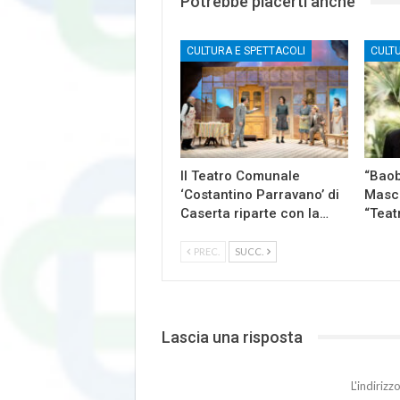
Potrebbe piacerti anche
CULTURA E SPETTACOLI
CULT
Il Teatro Comunale
“Baob
‘Costantino Parravano’ di
Masch
Caserta riparte con la…
“Teat
PREC.
SUCC.
Lascia una risposta
L'indiriz