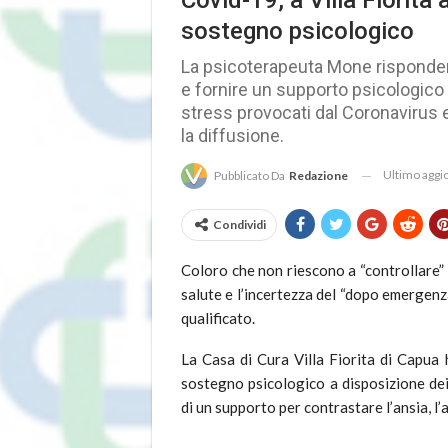
Covid-19, a Villa Fiorita
sostegno psicologico
La psicoterapeuta Mone risponderà t
e fornire un supporto psicologico m
stress provocati dal Coronavirus e
la diffusione.
Ultimo agg
Pubblicato Da
Redazione
Condividi
Coloro che non riescono a “controllare” 
salute e l’incertezza del “dopo emergen
qualificato.
La Casa di Cura Villa Fiorita di Capua 
sostegno psicologico a disposizione dei
di un supporto per contrastare l’ansia, l