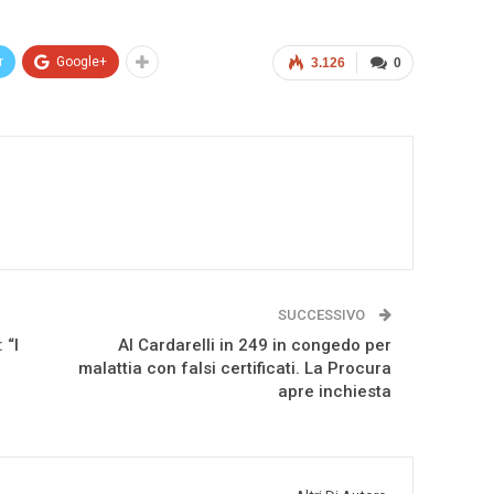
r
Google+
3.126
0
SUCCESSIVO
 “I
Al Cardarelli in 249 in congedo per
malattia con falsi certificati. La Procura
apre inchiesta