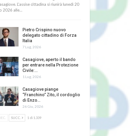
asagiove. L'assise cittadina si riunirà lunedì 20
io 2026 alle…
Pietro Crispino nuovo
delegato cittadino di Forza
Italia
7 Lug, 2026
Casagiove, aperto il bando
per entrare nella Protezione
Civile:…
1 Lug, 2026
Casagiove piange
“Franchino” Zito, il cordoglio
di Enzo…
26 Giu, 2026
REC.
SUCC.
1 di 1.339