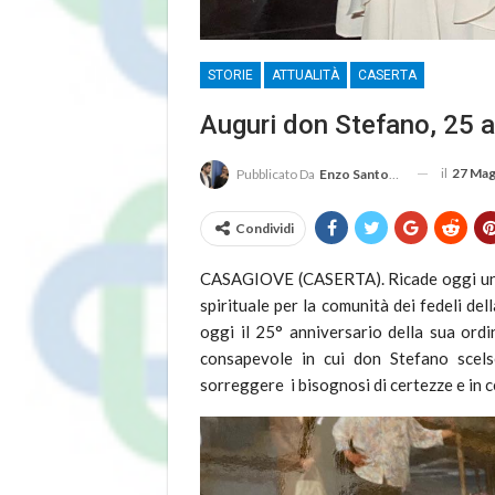
STORIE
ATTUALITÀ
CASERTA
Auguri don Stefano, 25 a
il
27 Mag
Pubblicato Da
Enzo Santoro
Condividi
CASAGIOVE (CASERTA). Ricade oggi una
spirituale per la comunità dei fedeli de
oggi il 25° anniversario della sua or
consapevole in cui don Stefano scels
sorreggere i bisognosi di certezze e in c