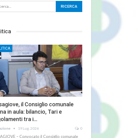
itica
LITICA
agiove, il Consiglio comunale
na in aula: bilancio, Tari e
olamenti tra i…
azione
19 Lug, 2026
0
AGIOVE – Convocato il Consiglio comunale