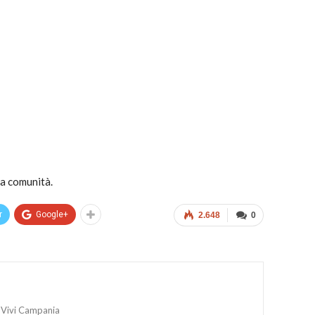
ra comunità.
r
Google+
2.648
0
 Vivi Campania