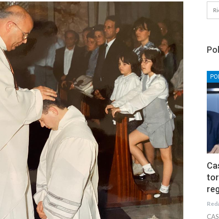
Pol
PO
Cas
tor
reg
Red
CAS