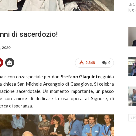
di C
lugl
nni di sacerdozio!
, 2020
2.648
0
 ricorrenza speciale per don
Stefano Giaquinto
, guida
lla chiesa San Michele Arcangelo di Casagiove. Si celebra
dinazione sacerdotale. Un momento importante, un passo
e con amore di dedicare la usa opera al Signore, di
erca di speranza.
P