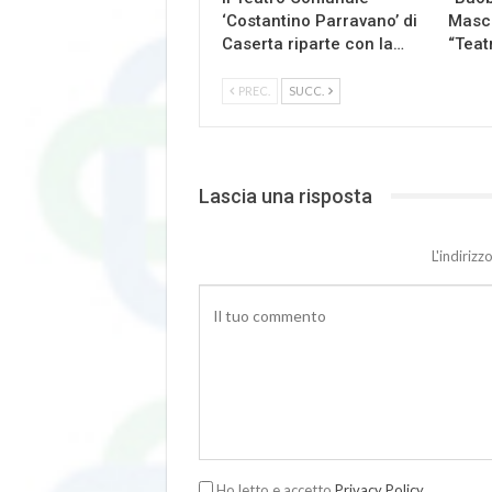
‘Costantino Parravano’ di
Masch
Caserta riparte con la…
“Teat
PREC.
SUCC.
Lascia una risposta
L'indiriz
Ho letto e accetto
Privacy Policy