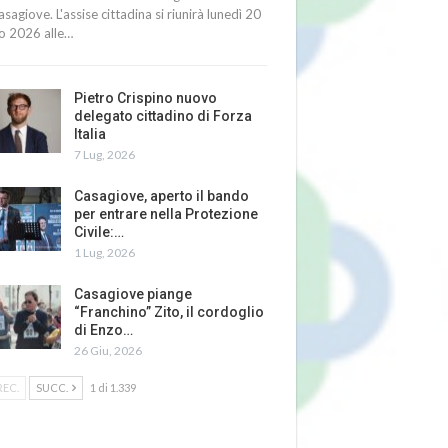
asagiove. L'assise cittadina si riunirà lunedì 20
io 2026 alle…
Pietro Crispino nuovo
delegato cittadino di Forza
Italia
7 Lug, 2026
Casagiove, aperto il bando
per entrare nella Protezione
Civile:…
1 Lug, 2026
Casagiove piange
“Franchino” Zito, il cordoglio
di Enzo…
26 Giu, 2026
REC.
SUCC.
1 di 1.339