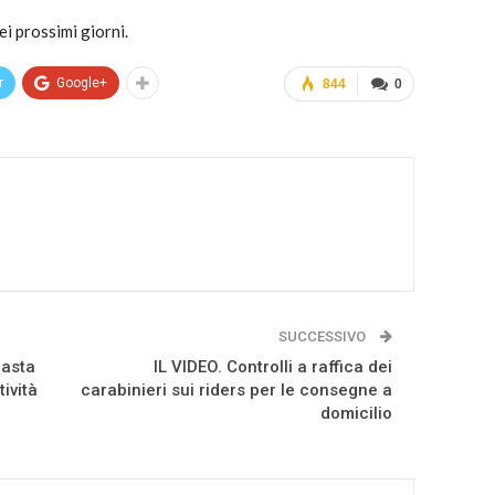
ei prossimi giorni.
r
Google+
844
0
SUCCESSIVO
uasta
IL VIDEO. Controlli a raffica dei
ività
carabinieri sui riders per le consegne a
domicilio