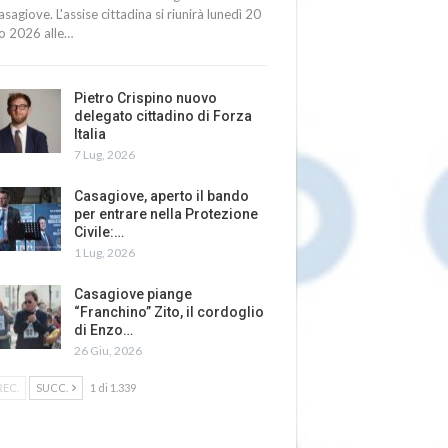
asagiove. L'assise cittadina si riunirà lunedì 20
io 2026 alle…
Pietro Crispino nuovo
delegato cittadino di Forza
Italia
7 Lug, 2026
Casagiove, aperto il bando
per entrare nella Protezione
Civile:…
1 Lug, 2026
Casagiove piange
“Franchino” Zito, il cordoglio
di Enzo…
26 Giu, 2026
REC.
SUCC.
1 di 1.339