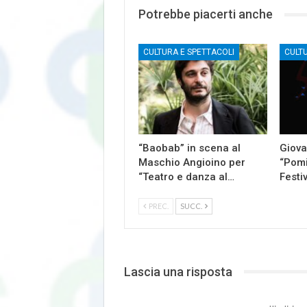
Potrebbe piacerti anche
CULTURA E SPETTACOLI
CULT
“Baobab” in scena al
Giova
Maschio Angioino per
“Pomi
“Teatro e danza al…
Festi
PREC.
SUCC.
Lascia una risposta