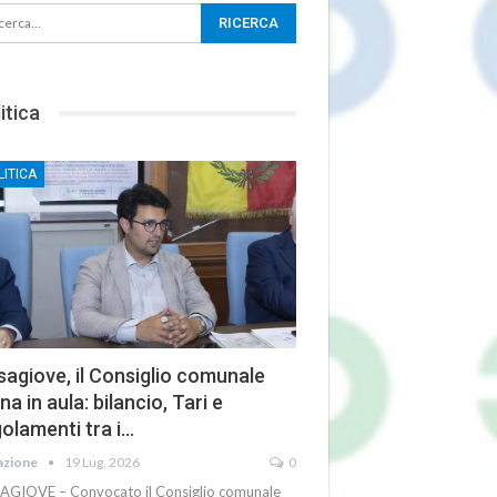
itica
LITICA
agiove, il Consiglio comunale
na in aula: bilancio, Tari e
olamenti tra i…
azione
19 Lug, 2026
0
AGIOVE – Convocato il Consiglio comunale