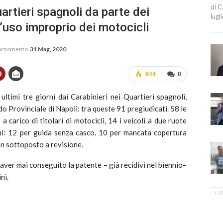
di C
uartieri spagnoli da parte dei
lugl
l’uso improprio dei motocicli
iornamento
31 Mag, 2020
844
0
ultimi tre giorni dai Carabinieri nei Quartieri spagnoli,
do Provinciale di Napoli: tra queste 91 pregiudicati. 58 le
 a carico di titolari di motocicli, 14 i veicoli a due ruote
oni: 12 per guida senza casco, 10 per mancata copertura
on sottoposto a revisione.
aver mai conseguito la patente – già recidivi nel biennio–
ni.
P