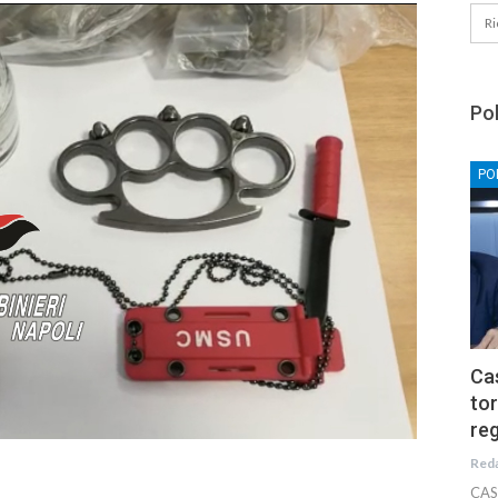
Pol
PO
Cas
tor
reg
Red
CAS