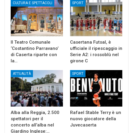
CULTURA E SPETTACOLI
SPORT
Il Teatro Comunale
Casertana Futsal, è
‘Costantino Parravano’
ufficiale il ripescaggio in
di Caserta riparte con
Serie A2: i rossoblù nel
la…
girone C
ATTUALITÀ
SPORT
Alba alla Reggia, 2.500
Rafael Stable Terry è un
spettatori per il
nuovo giocatore della
concerto all’alba nel
Juvecaserta
Giardino Inglese:…