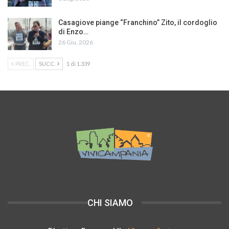
Casagiove piange “Franchino” Zito, il cordoglio
di Enzo…
26 Giu, 2026
PREC.
SUCC.
1 di 1.339
CHI SIAMO